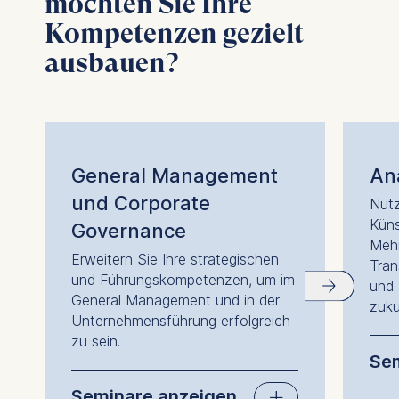
möchten Sie Ihre
Kompetenzen gezielt
ausbauen?
General Management
Ana
und Corporate
Nutz
Küns
Governance
Mehr
Erweitern Sie Ihre strategischen
Tran
und Führungskompetenzen, um im
und 
General Management und in der
zuku
Unternehmensführung erfolgreich
zu sein.
Sem
Seminare anzeigen