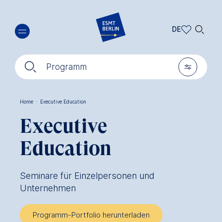
Direkt
🔍︎
zum
DE
Inhalt
DE
🔍︎
🎚︎
EN
Programm
Home
·
Executive Education
Pfadnavigation
Executive
Education
Seminare für Einzelpersonen und
Unternehmen
Programm-Portfolio herunterladen