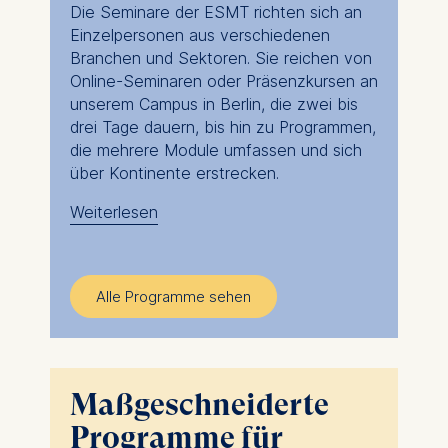
Die Seminare der ESMT richten sich an
Einzelpersonen aus verschiedenen
Branchen und Sektoren. Sie reichen von
Online-Seminaren oder Präsenzkursen an
unserem Campus in Berlin, die zwei bis
drei Tage dauern, bis hin zu Programmen,
die mehrere Module umfassen und sich
über Kontinente erstrecken.
Weiterlesen
Wie auch immer Sie sich entscheiden,
unsere Management- und Führungskurse
bieten Ihnen die Möglichkeit, Ihr
lebenslanges Lernen zu beschleunigen
Alle Programme sehen
und sich den neuesten
Herausforderungen zu stellen, denen Sie
in Ihrer Funktion gegenüberstehen.
Profitieren Sie von neuen Perspektiven
Maßgeschneiderte
und Expertenwissen, sowohl von
Programme für
Professoren als auch von Peers, die aus