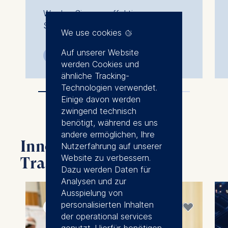
Werden Sie zum effektiven
Strategen
We use cookies
Auf unserer Website
3 Tage
Face-to-face
werden Cookies und
ähnliche Tracking-
Technologien verwendet.
Einige davon werden
zwingend technisch
benötigt, während es uns
andere ermöglichen, Ihre
Innovation & digitale
Nutzerfahrung auf unserer
Website zu verbessern.
Transformation
Dazu werden Daten für
Analysen und zur
Ausspielung von
personalisierten Inhalten
Oktober 2026
der operational services
genutzt. Hierfür benötigen