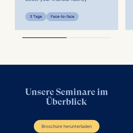
analytics software. This
data helps us improve our
3 Tage
Face-to-face
website.
Cookies contained in
this category are:
Unsere Seminare im
Überblick
Broschüre herunterladen