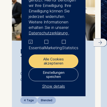
wir Ihre Einwilligung. Ihre
Einwilligung können Sie
jederzeit widerrufen.
Weitere Informationen
erhalten Sie in unserer
Datenschutzerklärung
.
Essential
Marketing
Statistics
Leading Digital
Transformation
Alle Cookies
akzeptieren
Einstellungen
Optimierung des Geschäfts durch
speichen
digitale Transformation
Show details
The controller responsible
4 Tage
Blended
for data processing is