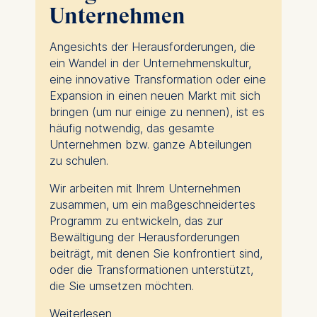
einer Vielzahl von Branchen, Funktionen
Unternehmen
und Berufsebenen kommen.
Angesichts der Herausforderungen, die
Peer-to-Peer-Learning, interaktive
ein Wandel in der Unternehmenskultur,
Klassenzimmer und sichere Räume zum
eine innovative Transformation oder eine
Experimentieren und Ausprobieren neuer
Expansion in einen neuen Markt mit sich
Ideen sind Kernbestandteile des
bringen (um nur einige zu nennen), ist es
Weiterbildungsangebots der ESMT.
häufig notwendig, das gesamte
Sie können an mehreren Seminaren
Unternehmen bzw. ganze Abteilungen
teilnehmen und ein Postgraduierten-
zu schulen.
Managementdiplom erwerben -
Wir arbeiten mit Ihrem Unternehmen
erfahren Sie mehr darüber
hier
.
zusammen, um ein maßgeschneidertes
Programm zu entwickeln, das zur
Bewältigung der Herausforderungen
beiträgt, mit denen Sie konfrontiert sind,
oder die Transformationen unterstützt,
die Sie umsetzen möchten.
Weiterlesen