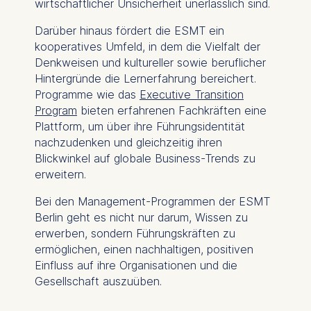
wirtschaftlicher Unsicherheit unerlässlich sind.
Cookies that submit
anonymous activity data to
Darüber hinaus fördert die ESMT ein
analytics software. This
kooperatives Umfeld, in dem die Vielfalt der
data helps us improve our
Denkweisen und kultureller sowie beruflicher
website.
Hintergründe die Lernerfahrung bereichert.
Cookies contained in
Programme wie das
Executive Transition
this category are:
Program
bieten erfahrenen Fachkräften eine
Plattform, um über ihre Führungsidentität
nachzudenken und gleichzeitig ihren
Blickwinkel auf globale Business-Trends zu
erweitern.
Bei den Management-Programmen der ESMT
Berlin geht es nicht nur darum, Wissen zu
erwerben, sondern Führungskräften zu
ermöglichen, einen nachhaltigen, positiven
Einfluss auf ihre Organisationen und die
Gesellschaft auszuüben.