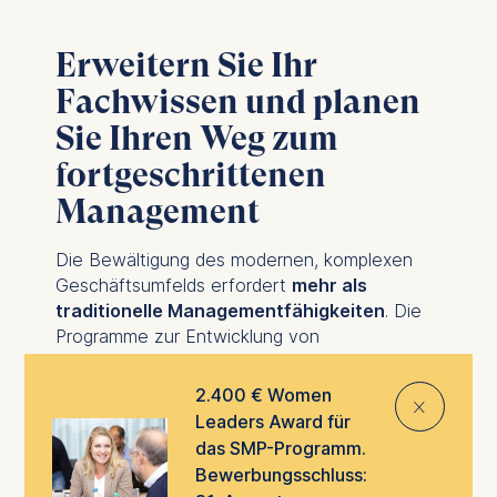
Erweitern Sie Ihr
Fachwissen und planen
Sie Ihren Weg zum
fortgeschrittenen
Management
Die Bewältigung des modernen, komplexen
Geschäftsumfelds erfordert
mehr als
traditionelle Managementfähigkeiten
. Die
Programme zur Entwicklung von
Führungskompetenzen bei ESMT Berlin sind
darauf ausgerichtet, diesen wachsenden
2.400 € Women
⨯
Anforderungen gerecht zu werden und Ihr
Leaders Award für
Fachwissen in den Bereichen allgemeines
das SMP-Programm.
Management und Grundsätze der
Bewerbungsschluss:
Unternehmensführung zu vertiefen.