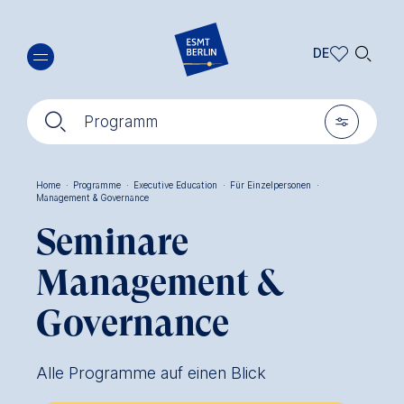
Direkt
🔍︎
zum
DE
Inhalt
DE
🔍︎
🎚︎
EN
Programm
Home
·
Programme
·
Executive Education
·
Für Einzelpersonen
·
Management & Governance
Pfadnavigation
Seminare
Management &
Governance
Alle Programme auf einen Blick