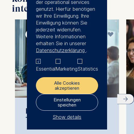
der operational services
interessieren
genutzt. Hierfür benötigen
wir Ihre Einwilligung. Ihre
Einwilligung können Sie
jederzeit widerrufen.
April 2027
Weitere Informationen
erhalten Sie in unserer
Datenschutzerklärung
.
Essential
Marketing
Statistics
Alle Cookies
akzeptieren
Einstellungen
speichen
High Performing
Show details
Teams führen
The controller responsible