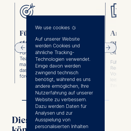
We use cookies
ik
Führung mit
Anheb
Auf unserer Website
strategischem Weitblick
organi
werden Cookies und
Stand
ähnliche Tracking-
Führen Sie funktionsübergreifende
Teams effektiv und treffen Sie
Technologien verwendet.
Führen Si
maßgebliche Entscheidungen, die
Einige davon werden
Rechensch
das Unternehmenswachstum
zwingend technisch
Vorgehen
fördern.
benötigt, während es uns
leistung
Ihrem Un
andere ermöglichen, Ihre
Nutzerfahrung auf unserer
Website zu verbessern.
Dazu werden Daten für
Analysen und zur
Diese Programme
Ausspielung von
personalisierten Inhalten
könnten Sie auch