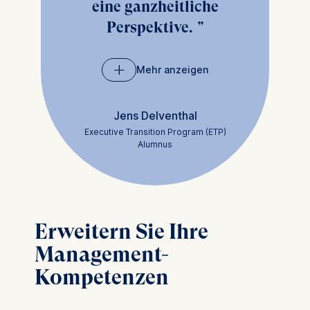
eine ganzheitliche
Perspektive.
Mehr anzeigen
Das hat es mir
ermöglicht, die
Jens Delventhal
Funktion so zu
Executive Transition Program (ETP)
steuern, dass sie
Alumnus
einen
umfassenderen,
positiveren Einfluss
Erweitern Sie Ihre
auf das gesamte
Management-
Unternehmen hat.
Kompetenzen