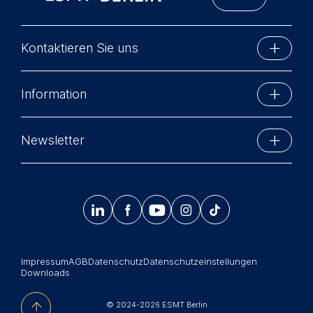
Kontaktieren Sie uns
ESMT Berlin
Information
Schlossplatz 1
10178 Berlin, Germany
Executive Education
Phone: +49 30 212 31 0
Newsletter
MBA-Programme
Info@esmt.org
Bleiben Sie auf dem Laufenden mit Informationen
Master-Programme
und Veranstaltungen der ESMT Berlin.




𝄞
Summer School
Jetzt anmelden
Corporate recruiters
Impressum
AGB
Datenschutz
Datenschutzeinstellungen
Newsroom
Downloads
中文网站
© 2024-2026 ESMT Berlin