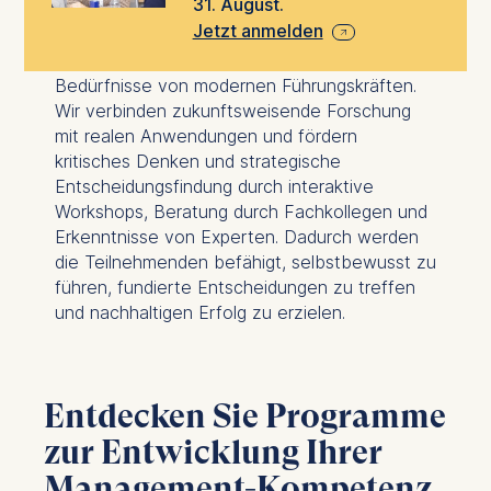
31. August.
Jetzt anmelden
Unser Ansatz ist
innovativ, stringent und
praxisorientiert
– maßgeschneidert auf die
Bedürfnisse von modernen Führungskräften.
Wir verbinden zukunftsweisende Forschung
mit realen Anwendungen und fördern
kritisches Denken und strategische
Entscheidungsfindung durch interaktive
Workshops, Beratung durch Fachkollegen und
Erkenntnisse von Experten. Dadurch werden
die Teilnehmenden befähigt, selbstbewusst zu
führen, fundierte Entscheidungen zu treffen
und nachhaltigen Erfolg zu erzielen.
Entdecken Sie Programme
zur Entwicklung Ihrer
Management-Kompetenz