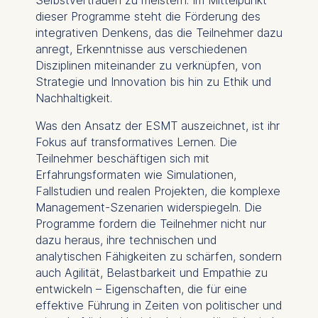
Selbstvertrauen zu meistern. Im Mittelpunkt
please see our
Privacy
dieser Programme steht die Förderung des
Policy
and
Legal Notice
.
integrativen Denkens, das die Teilnehmer dazu
anregt, Erkenntnisse aus verschiedenen
Essential
Disziplinen miteinander zu verknüpfen, von
Cookies that are required
Strategie und Innovation bis hin zu Ethik und
for basic website
Nachhaltigkeit.
functionality.
Was den Ansatz der ESMT auszeichnet, ist ihr
Cookies contained in
Fokus auf transformatives Lernen. Die
this category are:
Teilnehmer beschäftigen sich mit
Erfahrungsformaten wie Simulationen,
Marketing
Fallstudien und realen Projekten, die komplexe
Cookies that help us to
Management-Szenarien widerspiegeln. Die
provide more relevant
Programme fordern die Teilnehmer nicht nur
advertisement banners.
dazu heraus, ihre technischen und
Cookies contained in
analytischen Fähigkeiten zu schärfen, sondern
this category are:
auch Agilität, Belastbarkeit und Empathie zu
entwickeln – Eigenschaften, die für eine
Statistics
effektive Führung in Zeiten von politischer und