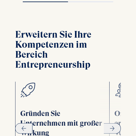
Erweitern Sie Ihre
Kompetenzen im
Bereich
Entrepreneurship
Gründen Sie
Organ
Unternehmen mit großer
erfolg
Wirkung
Verän