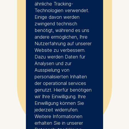
Generation von
ähnliche Tracking-
Gründerinnen und
Technologien verwendet.
Einige davon werden
Gründern dabei
zwingend technisch
unterstützt,
benötigt, während es uns
Unternehmen zu
andere ermöglichen, Ihre
Nutzerfahrung auf unserer
entwerfen,
Website zu verbessern.
aufzubauen und
Dazu werden Daten für
weiterzuentwickeln –
Analysen und zur
Unternehmen, die die
Ausspielung von
personalisierten Inhalten
Welt nachhaltig
der operational services
verändern.
genutzt. Hierfür benötigen
wir Ihre Einwilligung. Ihre
Einwilligung können Sie
Angeliki Papachroni
jederzeit widerrufen.
Faculty Lead, Master in Innovation and
Weitere Informationen
Entrepreneurship program
erhalten Sie in unserer