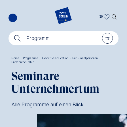
Direkt
🔍︎
zum
DE
Inhalt
DE
🔍︎
🎚︎
EN
Programm
Home
·
Programme
·
Executive Education
·
Für Einzelpersonen
·
Entrepreneurship
Pfadnavigation
Seminare
Unternehmertum
Alle Programme auf einen Blick