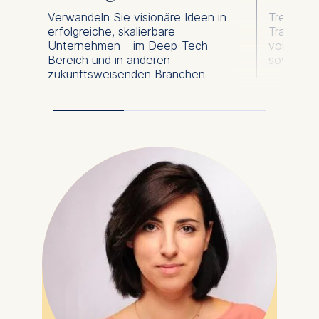
Verwandeln Sie visionäre Ideen in
Treiben 
erfolgreiche, skalierbare
Transform
Unternehmen – im Deep-Tech-
voran – u
Bereich und in anderen
sowie Agil
zukunftsweisenden Branchen.