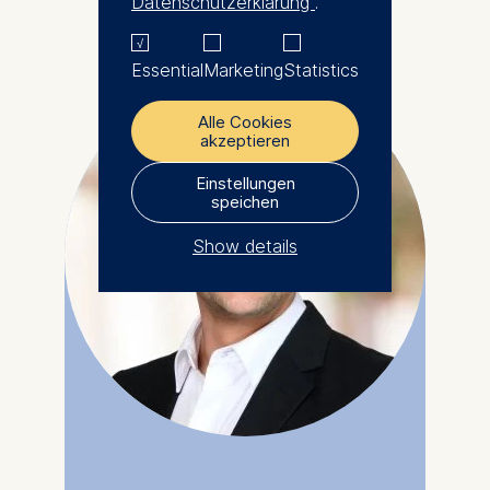
Datenschutzerklärung
.
Essential
Marketing
Statistics
Alle Cookies
akzeptieren
Einstellungen
speichen
Show details
The controller responsible
for data processing is
ESMT European School of
Management and
Technology GmbH
Schlossplatz 1, 10178 Berlin,
Germany