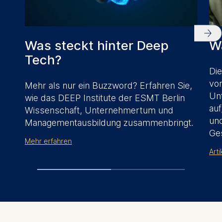
Was steckt hinter Deep
W
Tech?
Die
von
Mehr als nur ein Buzzword? E
rfahren Sie,
Un
wie das DEEP Institute der ESMT Berlin
au
Wissenschaft, Unternehmertum und
und
Managementausbildung zusammenbringt.
Ges
Mehr erfahren
Arti