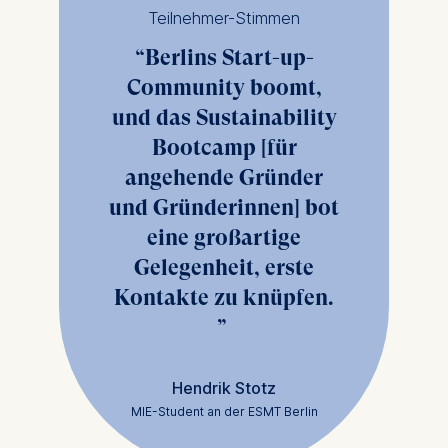
We use cookies for the
Teilnehmer-Stimmen
following purposes:
Berlins Start-up-
Analyzing website
Community boomt,
usage
und das Sustainability
Improving our services
Bootcamp [für
Marketing and
personalized content
angehende Gründer
und Gründerinnen] bot
The following types of data
may be processed:
eine großartige
Gelegenheit, erste
IP address
Device information
Kontakte zu knüpfen.
User behavior
The storage duration of
cookies varies depending
Hendrik Stotz
on the cookie and is a
MIE-Student an der ESMT Berlin
maximum of 24 months.