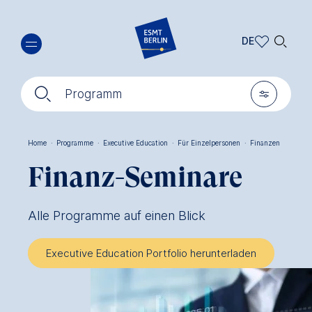
Direkt
🔍︎
zum
DE
Inhalt
DE
🔍︎
🎚︎
EN
Programm
Home
·
Programme
·
Executive Education
·
Für Einzelpersonen
·
Finanzen
Pfadnavigation
Finanz-Seminare
Alle Programme auf einen Blick
Executive Education Portfolio herunterladen