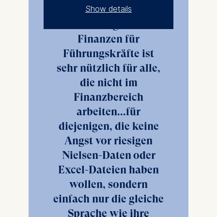
Teilnehmer-Stimmen
Show details
Das Programm
The controller responsible
Finanzen für
for data processing is
Führungskräfte ist
ESMT European School of
sehr nützlich für alle,
Management and
die nicht im
Technology GmbH
Schlossplatz 1, 10178 Berlin,
Finanzbereich
Germany
arbeiten...für
We use cookies for the
diejenigen, die keine
following purposes:
Angst vor riesigen
Nielsen-Daten oder
Analyzing website
usage
Excel-Dateien haben
Improving our services
wollen, sondern
Marketing and
einfach nur die gleiche
personalized content
Sprache wie ihre