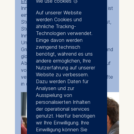
We use cookies
Entrepreneurship (MIE)
Master in
Innovation und Entrepreneurship (MIE) ist
Auf unserer Website
ein dynamischer, zweijähriger
werden Cookies und
Studiengang, der darauf ausgerichtet ist,
ähnliche Tracking-
Studierende darauf vorzubereiten,
Technologien verwendet.
Innovationen voranzutreiben und
Einige davon werden
Unternehmen zu skalieren. Durch
zwingend technisch
Grundlagenkurse, praktische Projekte und
benötigt, während es uns
globale Immersion bereitet der MIE
andere ermöglichen, Ihre
Absolventinnen und Absolventen darauf
Nutzerfahrung auf unserer
vor, einflussreiche und
Website zu verbessern.
verantwortungsbewusste Führungskräfte
Dazu werden Daten für
in der Geschäftswelt zu werden.
Analysen und zur
Ausspielung von
personalisierten Inhalten
der operational services
genutzt. Hierfür benötigen
wir Ihre Einwilligung. Ihre
Einwilligung können Sie