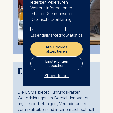
jederzeit widerrufen.
Weitere Informationen
erhalten Sie in unserer
Datenschutzerklärung
.
Essential
Marketing
Statistics
Alle Cookies
akzeptieren
Einstellungen
speichen
Executive Education
Show details
The controller responsible
for data processing is
Die ESMT bietet
Führungskräften
Weiterbildungen
im Bereich Innovation
ESMT European School of
an, die sie befähigen, Veränderungen
Management and
voranzutreiben und in einem sich schnell