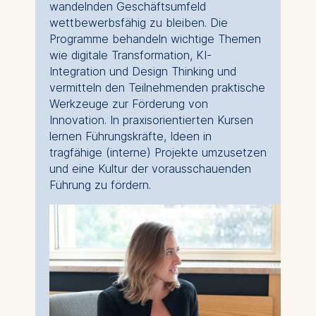
Technology GmbH
wandelnden Geschäftsumfeld
Schlossplatz 1, 10178 Berlin,
wettbewerbsfähig zu bleiben. Die
Germany
Programme behandeln wichtige Themen
wie digitale Transformation, KI-
We use cookies for the
Integration und Design Thinking und
following purposes:
vermitteln den Teilnehmenden praktische
Werkzeuge zur Förderung von
Analyzing website
Innovation. In praxisorientierten Kursen
usage
lernen Führungskräfte, Ideen in
Improving our services
tragfähige (interne) Projekte umzusetzen
Marketing and
und eine Kultur der vorausschauenden
personalized content
Führung zu fördern.
The following types of data
may be processed:
IP address
Device information
User behavior
The storage duration of