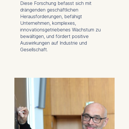
Diese Forschung befasst sich mit
Cookies that are required
drängenden geschäftlichen
for basic website
Herausforderungen, befähigt
functionality.
Unternehmen, komplexes,
Cookies contained in
innovationsgetriebenes Wachstum zu
this category are:
bewältigen, und fördert positive
Auswirkungen auf Industrie und
Marketing
Gesellschaft.
Cookies that help us to
provide more relevant
advertisement banners.
Cookies contained in
this category are:
Statistics
Cookies that submit
anonymous activity data to
analytics software. This
data helps us improve our