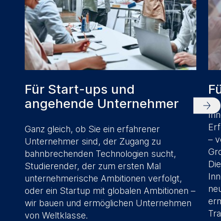
Für Start-ups und
F
angehende Unternehmer
Inn
Erf
Ganz gleich, ob Sie ein erfahrener
– v
Unternehmer sind, der Zugang zu
Gr
bahnbrechenden Technologien sucht,
Di
Studierender, der zum ersten Mal
Inn
unternehmerische Ambitionen verfolgt,
neu
oder ein Startup mit globalen Ambitionen –
er
wir bauen und ermöglichen Unternehmen
Tr
von Weltklasse.