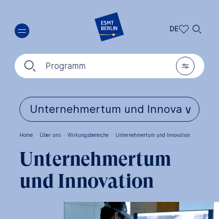
Direkt
🔍︎
zum
DE
Inhalt
DE
🔍︎
🎚︎
EN
Programm
Home
·
Über uns
·
Wirkungsbereiche
·
Unternehmertum und Innovation
Pfadnavigation
Unternehmertum
und Innovation