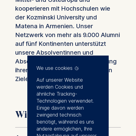
kooperieren mit Hochschulen wie
der Kozminski University und
Matena in Armenien. Unser
Netzwerk von mehr als 9.000 Alumni
auf fünf Kontinenten unterstützt
unsere Absolventinnen und
Absolventen bei der Verwirklichung
We use cookies
ihrer persönlichen und beruflichen
Ziele.
Auf unserer Website
werden Cookies und
ähnliche Tracking-
Technologien verwendet.
Einige davon werden
Wichtige Netzwerke
zwingend technisch
benötigt, während es uns
andere ermöglichen, Ihre
Nutzerfahrung auf unserer