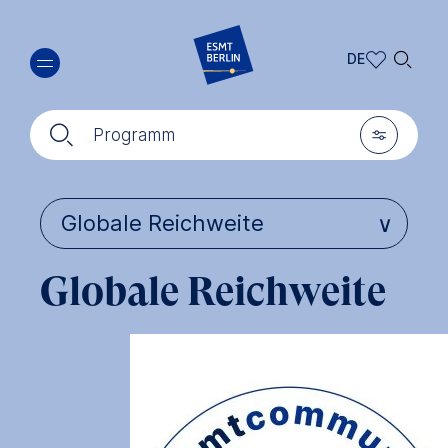
Direkt
🔍︎
zum
DE
Inhalt
DE
🔍︎
🎚︎
EN
Programm
Globale Reichweite