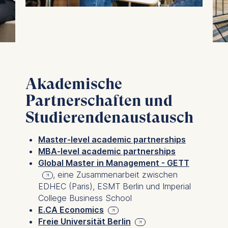
personalized content
The following types of data
may be processed:
IP address
Device information
Akademische
User behavior
Partnerschaften und
The storage duration of
Studierendenaustausch
cookies varies depending
on the cookie and is a
maximum of 24 months.
Master-level academic partnerships
The legal basis for
MBA-level academic partnerships
processing is Legitimate
Global Master in Management - GETT
Interest (Art. 6(1)(f)) GDPR
,
eine Zusammenarbeit zwischen
and your consent pursuant
EDHEC (Paris), ESMT Berlin und Imperial
to Article 6(1)(a) GDPR.
College Business School
E.CA Economics
You may withdraw your
Freie Universität Berlin