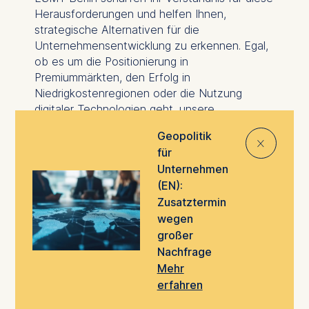
Herausforderungen und helfen Ihnen,
strategische Alternativen für die
Unternehmensentwicklung zu erkennen. Egal,
ob es um die Positionierung in
Premiummärkten, den Erfolg in
Niedrigkostenregionen oder die Nutzung
digitaler Technologien geht, unsere
Programme rüsten Führungskräfte dafür aus,
Geopolitik
⨯
die Veränderungen in der Branche effektiv zu
für
bewältigen. Mit einer Mischung aus
Unternehmen
sorgfältiger Analyse und praktischer
(EN):
Anwendung entwickeln die Teilnehmenden
Zusatztermin
umsetzbare Strategien, die gewährleisten,
wegen
dass ihre Unternehmen wettbewerbs- und
großer
widerstandsfähig bleiben.
Nachfrage
Mehr
erfahren
Entdecken Sie unsere