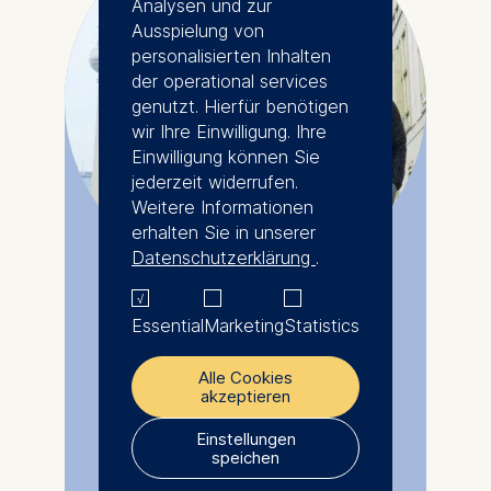
Analysen und zur
Ausspielung von
personalisierten Inhalten
der operational services
genutzt. Hierfür benötigen
wir Ihre Einwilligung. Ihre
Einwilligung können Sie
jederzeit widerrufen.
Weitere Informationen
erhalten Sie in unserer
Datenschutzerklärung
.
Essential
Marketing
Statistics
Teilnehmer-Stimmen: Solid
Alle Cookies
Growth - Winning with
akzeptieren
Business Strategies
Einstellungen
speichen
Die Analyse gängiger