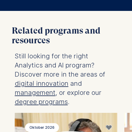
Statistics
Cookies that submit
Related programs and
anonymous activity data to
analytics software. This
resources
data helps us improve our
website.
Still looking for the right
Cookies contained in
this category are:
Analytics and AI program?
Discover more in the areas of
digital innovation
and
management
, or explore our
degree programs
.
Oktober 2026