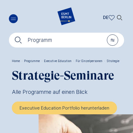
Direkt
🔍︎
zum
DE
Inhalt
DE
🔍︎
🎚︎
EN
Programm
Home
·
Programme
·
Executive Education
·
Für Einzelpersonen
·
Strategie
Pfadnavigation
Strategie-Seminare
Alle Programme auf einen Blick
Executive Education Portfolio herunterladen