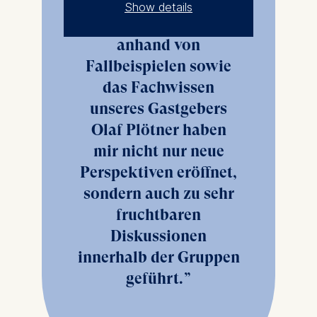
Fallstricke und der
Show details
Umgang mit ihnen
The controller responsible
anhand von
for data processing is
Fallbeispielen sowie
ESMT European School of
das Fachwissen
Management and
unseres Gastgebers
Technology GmbH
Olaf Plötner haben
Schlossplatz 1, 10178 Berlin,
Germany
mir nicht nur neue
Perspektiven eröffnet,
We use cookies for the
sondern auch zu sehr
following purposes:
fruchtbaren
Analyzing website
Diskussionen
usage
Improving our services
innerhalb der Gruppen
Marketing and
geführt.
personalized content
The following types of data