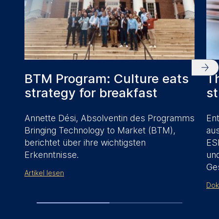
BTM Program: Culture eats
T
strategy for breakfast
s
Annette Dési, Absolventin des Programms
Ent
Bringing Technology to Market (BTM),
au
berichtet über ihre wichtigsten
ESM
Erkenntnisse.
un
Ges
Artikel lesen
Dok