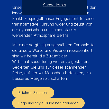
Show details
Unser Slogan „Business as unusual“ bringt den
innovativen Geist der ESMT Berlin auf den
The controller responsible
Punkt. Er spiegelt unser Engagement für eine
for data processing is
transformative Führung wider und zeugt von
der dynamischen und immer stärker
ESMT European School of
werdenden Atmosphäre Berlins.
Management and
Technology GmbH
Mit einer sorgfältig ausgewählten Farbpalette,
Schlossplatz 1, 10178 Berlin,
die unsere Werte und Visionen repräsentiert,
Germany
sind wir bereit, die Zukunft der
Wirtschaftsausbildung weiter zu gestalten.
We use cookies for the
Begleiten Sie uns auf dieser spannenden
following purposes:
Reise, auf der wir Menschen befähigen, ein
Analyzing website
besseres Morgen zu schaffen.
usage
Improving our services
Erfahren Sie mehr
Marketing and
personalized content
Logo und Style Guide herunterladen