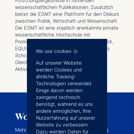
Forschungsergebnisse in führenden
wissenschaftlichen Publikationen. Zusätzlich
bietet die ESMT eine Plattform für den Diskurs
zwischen Politik, Wirtschaft und Wissenschaft.
Die ESMT ist eine staatlich anerkannte private
wissenschaftliche Hochschule mit
Promotionsrecht und ist von AACSB, AMBA,
EQUIS und ZEvA akkreditiert. Die Business
We use cookies
School engagiert sich für Vielfalt,
Gleichstellung und Inklusion in all ihren
Auf unserer Website
Aktivitäten und Gemeinschaften.
werden Cookies und
ähnliche Tracking-
Technologien verwendet.
Einige davon werden
zwingend technisch
benötigt, während es uns
andere ermöglichen, Ihre
Wofür wir stehen
Nutzerfahrung auf unserer
Website zu verbessern.
Mehr als 20 Jahre nach unserer Gründung
Dazu werden Daten für