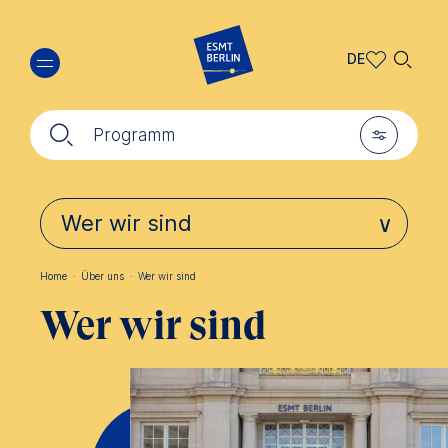
Direkt
🔍︎
zum
DE
Inhalt
DE
🔍︎
🎚︎
EN
Programm
Home
·
Über uns
·
Wer wir sind
Pfadnavigation
Wer wir sind
Triple