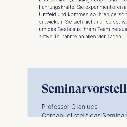
Führungskräfte. Sie experimentieren 
Umfeld und kommen so Ihren persönli
entwickeln Sie sich nicht nur selbst w
um das Beste aus Ihrem Team herausz
aktive Teilnahme an allen vier Tagen.
Externe Inhalte 
Seminarvorstel
Dieser Inhalt erfordert Ihre Zustimmung,
Kategorie „Statistik“ in Ihren Dat
Professor Gianluca
Datenschutzei
Carnabuci stellt das Seminar
„Leading People and Teams“