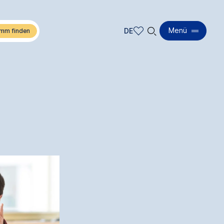
🔍︎
Menü
DE
DE
EN