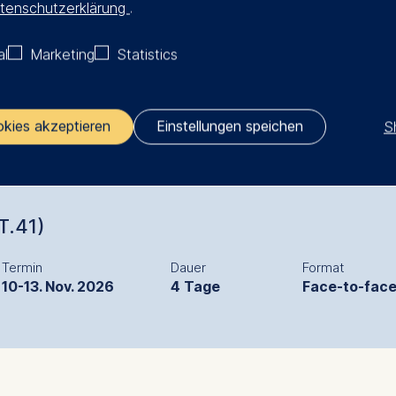
tenschutzerklärung
.
al
Marketing
Statistics
S
okies akzeptieren
Einstellungen speichen
ler responsible for data processing is
opean School of Management and Technology GmbH
T.41)
tz 1, 10178 Berlin, Germany
Termin
Dauer
Format
kies for the following purposes:
10-13. Nov. 2026
4 Tage
Face-to-fac
ng website usage
ng our services
ng and personalized content
ing types of data may be processed: