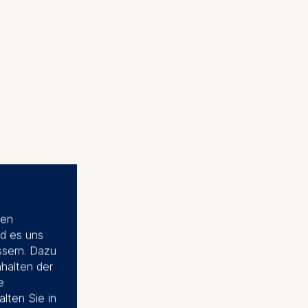
ien
d es uns
ssern. Dazu
nhalten der
e
alten Sie in