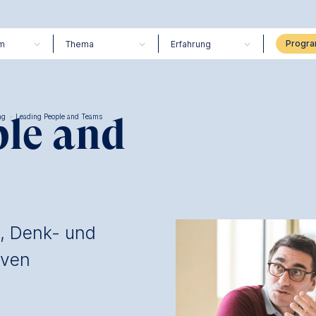
m
Thema
Erfahrung
ple and
ng
·
Leading People and Teams
n, Denk- und
iven