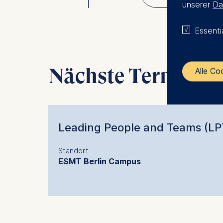
unserer
Da
Essenti
Nächste Termine
Alle Co
The control
ESMT Eur
Leading People and Teams (LP
Schlosspla
Standort
We use coo
ESMT Berlin Campus
Analyzi
Improvi
Marketi
The follow