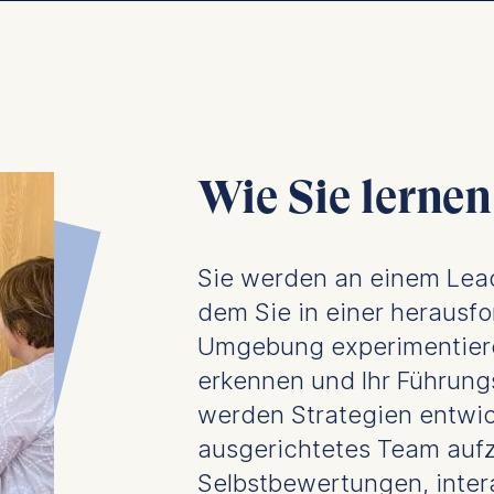
contained in this category are:
at submit anonymous activity data to analytics software. Th
mprove our website.
contained in this category are:
Wie Sie lerne
Sie werden an einem Lead
dem Sie in einer herausf
Umgebung experimentiere
erkennen und Ihr Führungs
werden Strategien entwick
ausgerichtetes Team auf
Selbstbewertungen, inter