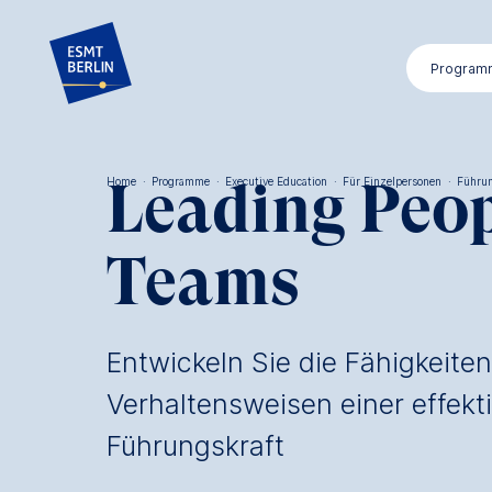
Direkt
zum
Program
Inhalt
Leading Peo
Home
·
Programme
·
Executive Education
·
Für Einzelpersonen
·
Führu
Pfadnavigation
Teams
Entwickeln Sie die Fähigkeite
Verhaltensweisen einer effekt
Führungskraft