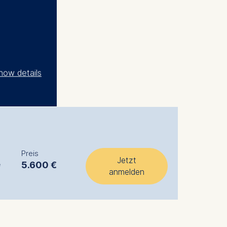
how details
Preis
Jetzt
e
5.600 €
anmelden