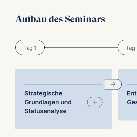
Aufbau des Seminars
Tag 1
Tag 
Strategische
Ent
Grundlagen und
Ges
Statusanalyse
S
a
Worum geht es bei Strategie?
W
Workshop zu
V