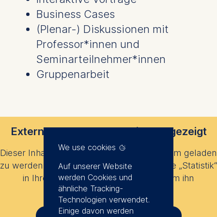
Business Cases
(Plenar-) Diskussionen mit
Professor*innen und
Seminarteilnehmer*innen
Gruppenarbeit
Externe Inhalte werden nicht angezeigt
We use cookies
Dieser Inhalt erfordert Ihre Zustimmung, um geladen
zu werden. Bitte aktivieren Sie die Kategorie „Statistik“
Auf unserer Website
werden Cookies und
in Ihren Datenschutzeinstellungen, um ihn
ähnliche Tracking-
anzuzeigen.
Technologien verwendet.
Einige davon werden
Datenschutzeinstellungen anpassen