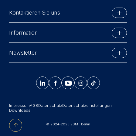
Kontaktieren Sie uns
ESMT Berlin
Information
Schlossplatz 1
10178 Berlin, Germany
Executive Education
Phone: +49 30 212 31 0
Newsletter
MBA-Programme
Info@esmt.org
Bleiben Sie auf dem Laufenden mit Informationen
Master-Programme
und Veranstaltungen der ESMT Berlin.




𝄞
Summer School
Jetzt anmelden
Corporate recruiters
Impressum
AGB
Datenschutz
Datenschutzeinstellungen
Newsroom
Downloads
中文网站
© 2024-2026 ESMT Berlin
Jobs