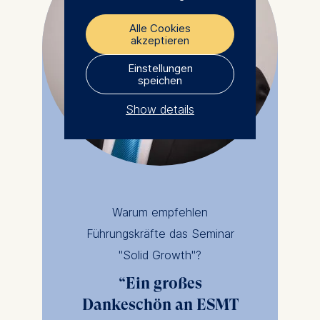
Alle Cookies
akzeptieren
Einstellungen
speichen
Show details
The controller responsible
for data processing is
ESMT European School of
Management and
Warum empfehlen
Technology GmbH
Führungskräfte das Seminar
Schlossplatz 1, 10178 Berlin,
Germany
"Solid Growth"?
We use cookies for the
Ein großes
following purposes:
Dankeschön an ESMT