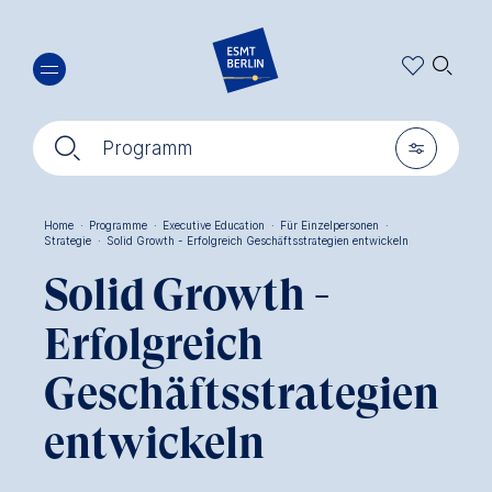
Direkt
🔍︎
zum
Inhalt
🔍︎
🎚︎
Programm
Home
·
Programme
·
Executive Education
·
Für Einzelpersonen
·
Strategie
·
Solid Growth - Erfolgreich Geschäftsstrategien entwickeln
Pfadnavigation
Solid Growth -
Erfolgreich
Geschäftsstrategien
entwickeln