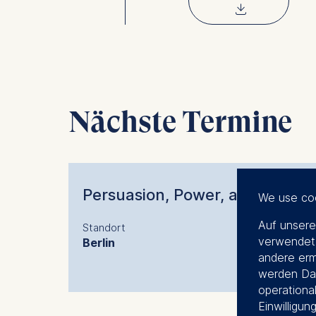
⇓
Nächste Termine
Persuasion, Power, and Politics
We use co
Auf unsere
Standort
verwendet.
Berlin
andere erm
werden Dat
operational
Einwilligun