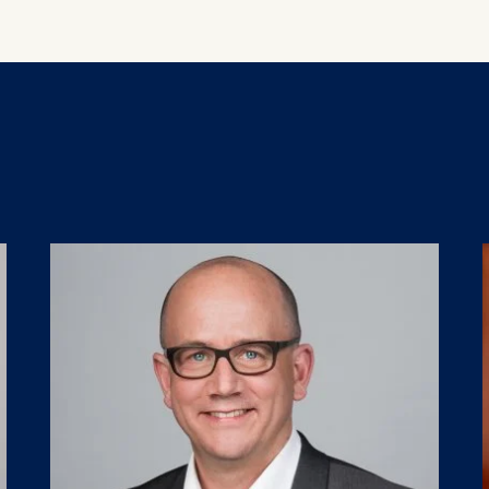
show
as the line between persuasion and 
ess
and how it relates to the politics aro
information
havior
e duration of cookies varies depending on the cookie and is
24 months. The legal basis for processing is Legitimate Inte
DPR and your consent pursuant to Article 6(1)(a) GDPR.
thdraw your consent at any time without providing a reason
a the consent banner available at the bottom of the screen
n, please see our
Privacy Policy
and
Legal Notice
.
t are required for basic website functionality.
contained in this category are:
at help us to provide more relevant advertisement banners.