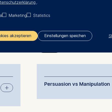
tenschutzerklärung
.
al
Marketing
Statistics
s
S
okies akzeptieren
Einstellungen speichen
Day 2
ler responsible for data processing is
opean School of Management and Technology GmbH
tz 1, 10178 Berlin, Germany
kies for the following purposes:
Persuasion vs Manipulation
ng website usage
ng our services
A role-play case with high-stakes gr
ng and personalized content
making, requiring you to exert your 
ve
outside of your comfort zone. A gre
 how
ing types of data may be processed:
reflect on your strengths and blind s