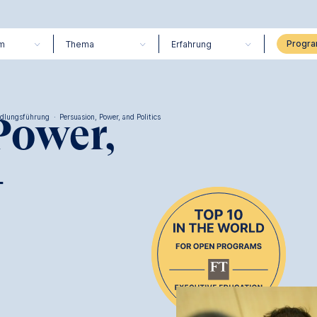
m
Thema
Erfahrung
Power,
ndlungsführung
·
Persuasion, Power, and Politics
-