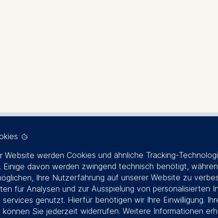
 (PPP.4)
okies
r Website werden Cookies und ähnliche Tracking-Technolog
Termin
Dauer
Format
 Einige davon werden zwingend technisch benötigt, währen
30. Nov.-03. Dez.
4 Tage
Face-to-fa
öglichen, Ihre Nutzerfahrung auf unserer Website zu verbe
2026
en für Analysen und zur Ausspielung von personalisierten I
 services genutzt. Hierfür benötigen wir Ihre Einwilligung. Ihr
g können Sie jederzeit widerrufen. Weitere Informationen erh