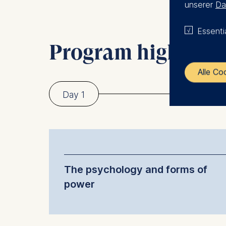
unserer
Da
Essenti
Program highlight
Alle Co
Day 1
The control
ESMT Eur
Schlosspla
We use coo
The psychology and forms of
Analyzi
power
Improvi
Marketi
Understand the mental frameworks that dri
power dynamics within organizations, and
The follow