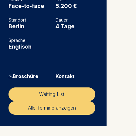
Face-to-face
5.200 €
Standort
Dauer
Berlin
4 Tage
Sprache
Englisch
⇓
Broschüre
Kontakt
Waiting List
Alle Termine anzeigen