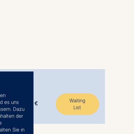
ien
Preis
Waiting
d es uns
ce
5.200 €
List
ssern. Dazu
nhalten der
e
alten Sie in