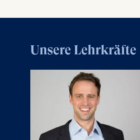
the different types and sources of power​ 
up.
IP addr
Device 
User be
The storag
maximum of 
Unsere Lehrkräfte
6(1)(f)) G
You may wi
be done vi
informatio
Essential
Cookies tha
Cookies 
Marketing
Cookies th