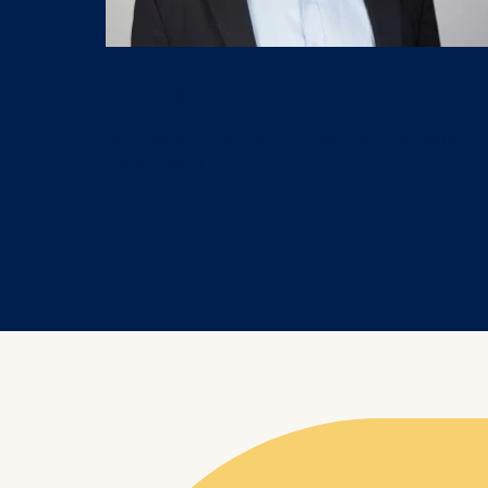
Cookies 
Statistics
Dr. Martin Schweinsberg
Cookies th
helps us i
Associate Professor of Organizational Behavior
Cookies 
ESMT Berlin