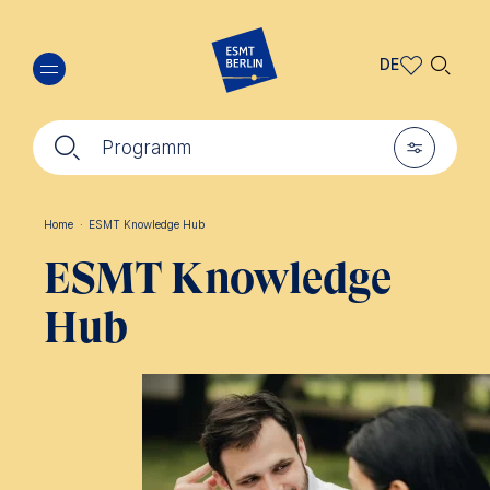
Direkt
🔍︎
zum
DE
Inhalt
DE
🔍︎
🎚︎
EN
Programm
Home
·
ESMT Knowledge Hub
Pfadnavigation
ESMT Knowledge
Hub