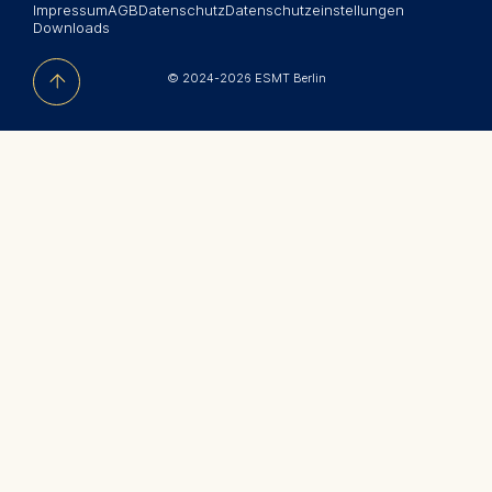
Impressum
AGB
Datenschutz
Datenschutzeinstellungen
Newsroom
Downloads
中文网站
© 2024-2026 ESMT Berlin
Jobs