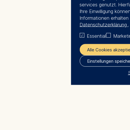
services genutzt. Hierfü
Ihre Einwilligung könne
Informationen erhalten 
Datenschutzerklärung
.
Essential
Marketi
Alle Cookies akzepti
Einstellungen speich
The controller responsi
ESMT European Scho
Technology GmbH
Schlossplatz 1, 10178 B
We use cookies for the