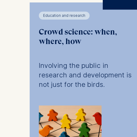
The control
Education and research
ESMT Eur
Schlosspla
Crowd science: when,
where, how
We use coo
Analyzi
Improvi
Involving the public in
Marketi
research and development is
The follow
not just for the birds.
IP addr
Device 
User be
The storag
maximum of 
6(1)(f)) G