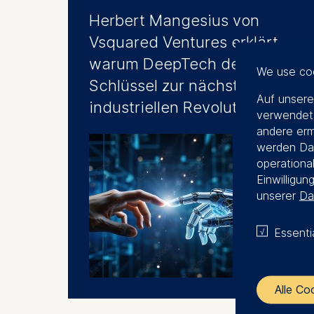
Herbert Mangesius von
Vsquared Ventures erklärt,
warum DeepTech der
We use co
Schlüssel zur nächsten
Auf unsere
industriellen Revolution ist
verwendet.
andere erm
werden Dat
operational
Einwilligun
unserer
Da
Essenti
🎙︎
Alle Co