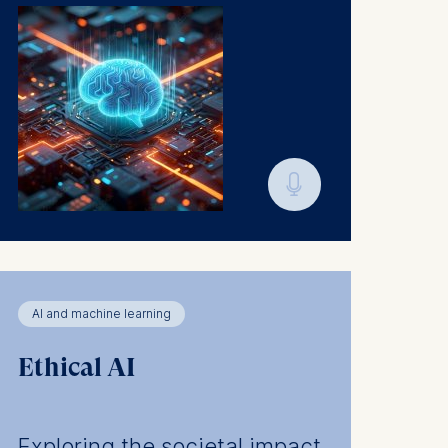
🎙︎
AI and machine learning
Ethical AI
Exploring the societal impact