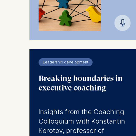
You may wi
be done vi
🎙︎
informatio
Essential
Cookies tha
Cookies 
Leadership development
Marketing
Cookies th
Breaking boundaries in
Cookies 
executive coaching
Statistics
Cookies th
Insights from the Coaching
helps us i
Colloquium with Konstantin
Cookies 
Korotov, professor of