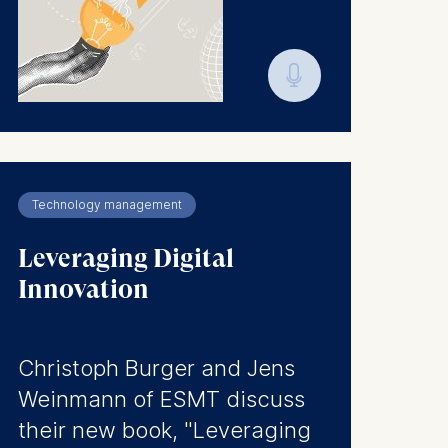
. This can
. For more
🎙︎
Technology management
Leveraging Digital
Innovation
is data
Christoph Burger and Jens
Weinmann of ESMT discuss
their new book, "Leveraging