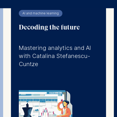
ler responsible for data processing is
AI and machine learning
opean School of Management and Technology GmbH
tz 1, 10178 Berlin, Germany
Decoding the future
kies for the following purposes:
ng website usage
Mastering analytics and AI
ng our services
with Catalina Stefanescu-
ng and personalized content
Cuntze
ing types of data may be processed:
ess
information
havior
e duration of cookies varies depending on the cookie and is
24 months. The legal basis for processing is Legitimate Inte
DPR and your consent pursuant to Article 6(1)(a) GDPR.