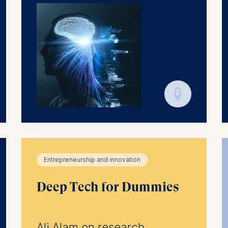
🎙︎
Entrepreneurship and innovation
Deep Tech for Dummies
Ali Alam on research