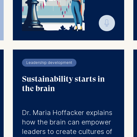
thdraw your consent at any time without providing a reason
a the consent banner available at the bottom of the screen
🎙︎
n, please see our
Privacy Policy
and
Legal Notice
.
t are required for basic website functionality.
contained in this category are:
Leadership development
at help us to provide more relevant advertisement banners.
Sustainability starts in
contained in this category are:
the brain
at submit anonymous activity data to analytics software. Th
Dr. Maria Hoffacker explains
mprove our website.
how the brain can empower
contained in this category are:
leaders to create cultures of