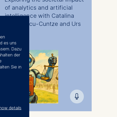
of analytics and artificial
intelligence with Catalina
Stefanescu-Cuntze and Urs
Mueller
ien
d es uns
ssern. Dazu
nhalten der
e
alten Sie in
🎙︎
how details