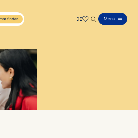
🔍︎
Menü
DE
DE
EN