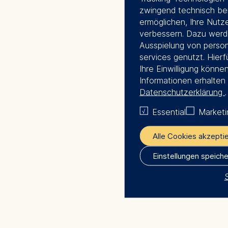
zwingend technisch be
ermöglichen, Ihre Nutz
verbessern. Dazu werd
Ausspielung von persona
services genutzt. Hierfü
Ihre Einwilligung könne
Informationen erhalten 
Datenschutzerklärung
.
Essential
Marketi
Alle Cookies akzepti
Einstellungen speich
The controller responsi
ESMT European Scho