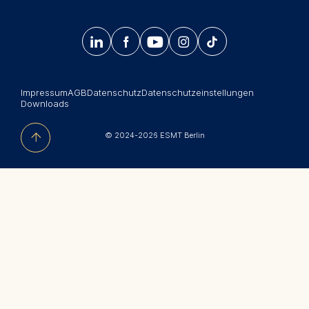
Bleiben Sie auf dem Laufenden mit Informationen
Master-Programme
und Veranstaltungen der ESMT Berlin.




𝄞
Summer School
Jetzt anmelden
Corporate recruiters
Impressum
AGB
Datenschutz
Datenschutzeinstellungen
Newsroom
Downloads
中文网站
© 2024-2026 ESMT Berlin
Jobs