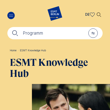
Direkt
🔍︎
zum
DE
Inhalt
DE
🔍︎
🎚︎
EN
Programm
Home
·
ESMT Knowledge Hub
Pfadnavigation
ESMT Knowledge
Hub