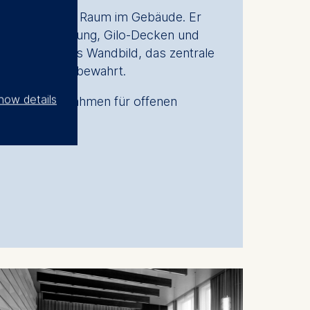
ch bedeutendste Raum im Gebäude. Er
it Holzvertäfelung, Gilo-Decken und
lten. Auch das Wandbild, das zentrale
rd vollständig bewahrt.
how details
zt und einen Rahmen für offenen