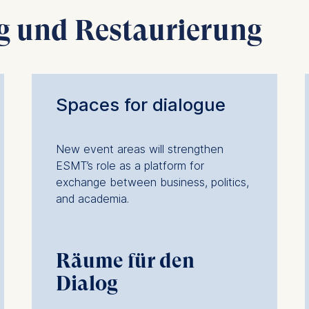
contained in this category are:
ng und Restaurierung
at submit anonymous activity data to analytics software. Th
mprove our website.
contained in this category are:
Spaces for dialogue
New event areas will strengthen
ESMT’s role as a platform for
exchange between business, politics,
and academia.
Räume für den
Dialog