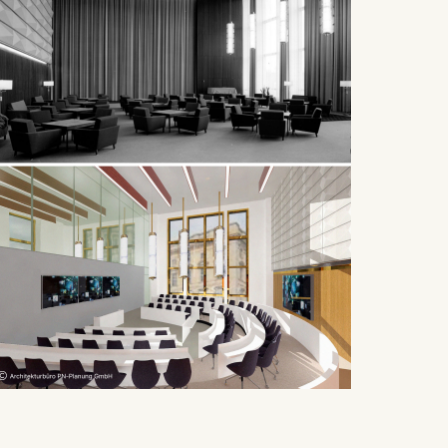
 a
rest (Art.
. This can
. For more