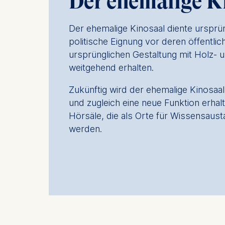
Der ehemalige K
IP addr
Device 
Der ehemalige Kinosaal diente ursprü
User be
politische Eignung vor deren öffentlic
ursprünglichen Gestaltung mit Holz- 
The storag
weitgehend erhalten.
maximum of 
6(1)(f)) G
Zukünftig wird der ehemalige Kinosaa
You may wi
und zugleich eine neue Funktion erhal
be done vi
Hörsäle, die als Orte für Wissensaus
informatio
werden.
Essential
Cookies tha
Cookies 
Marketing
Cookies th