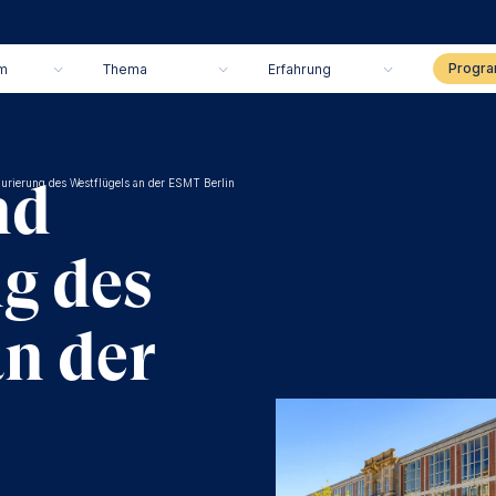
m
Thema
Erfahrung
nd
urierung des Westflügels an der ESMT Berlin
g des
an der