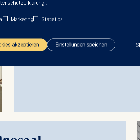
tenschutzerklärung
.
Der ehemalige Sitzungssaal ist der politis
bleibt in seiner ursprünglichen Gestaltung m
al
Marketing
Statistics
dem geätzten Wandrelief von Fritz Kühn erha
politische Motive der DDR symbolisierte, wi
S
okies akzeptieren
Einstellungen speichen
Künftig wird der Raum als Auditorium genut
Dialog und Austausch bieten.
ler responsible for data processing is
opean School of Management and Technology GmbH
tz 1, 10178 Berlin, Germany
kies for the following purposes:
ng website usage
ng our services
ng and personalized content
ing types of data may be processed: