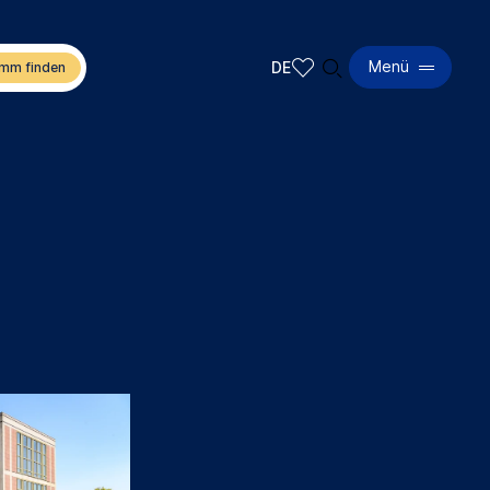
🔍︎
Menü
DE
DE
EN