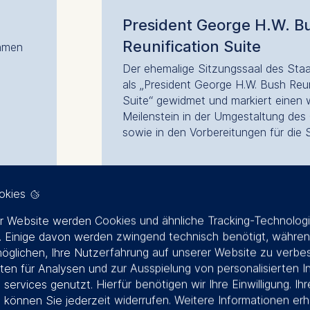
President George H.W. B
Reunification Suite
ahmen
Der ehemalige Sitzungssaal des Staa
en.
als „President George H.W. Bush Reun
Suite“ gewidmet und markiert einen 
Meilenstein in der Umgestaltung de
sowie in den Vorbereitungen für d
okies
r Website werden Cookies und ähnliche Tracking-Technolog
 Einige davon werden zwingend technisch benötigt, währen
öglichen, Ihre Nutzerfahrung auf unserer Website zu verbe
en für Analysen und zur Ausspielung von personalisierten I
Der ehemalige Sitz
 services genutzt. Hierfür benötigen wir Ihre Einwilligung. Ihr
g können Sie jederzeit widerrufen. Weitere Informationen erh