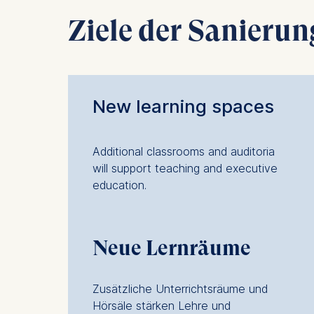
Cookies 
Ziele der Sanieru
Statistics
Cookies th
helps us i
Cookies 
New learning spaces
Additional classrooms and auditoria
will support teaching and executive
education.
Neue Lernräume
Zusätzliche Unterrichtsräume und
Hörsäle stärken Lehre und