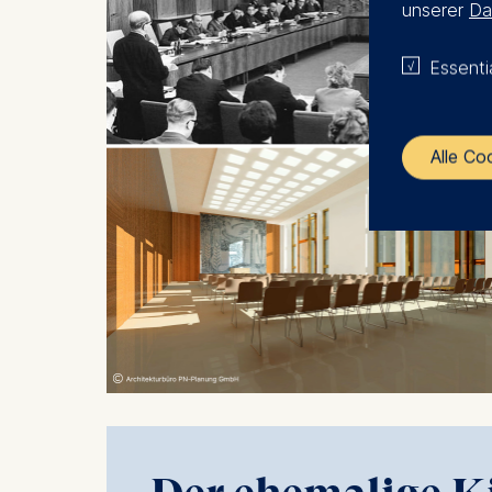
unserer
Da
Essenti
Alle Co
The control
ESMT Eur
Schlosspla
We use coo
Analyzi
Improvi
Marketi
The follow