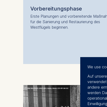
Vorbereitungsphase
Erste Planungen und vorbereitende Maßn
für die Sanierung und Restaurierung des
Westflügels beginn
We use co
Auf unsere
verwendet.
andere erm
werden Dat
operational
Einwilligun