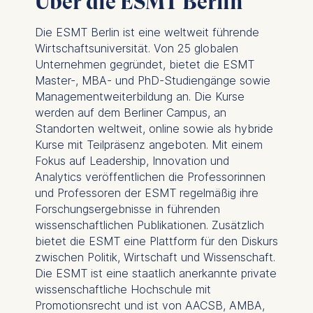
Über die ESMT Berlin
Essential
Die ESMT Berlin ist eine weltweit führende
Wirtschaftsuniversität. Von 25 globalen
Cookies that are required
Unternehmen gegründet, bietet die ESMT
for basic website
Master-, MBA- und PhD-Studiengänge sowie
functionality.
Managementweiterbildung an. Die Kurse
Cookies contained in
werden auf dem Berliner Campus, an
this category are:
Standorten weltweit, online sowie als hybride
Kurse mit Teilpräsenz angeboten. Mit einem
Marketing
Fokus auf Leadership, Innovation und
Cookies that help us to
Analytics veröffentlichen die Professorinnen
provide more relevant
und Professoren der ESMT regelmäßig ihre
advertisement banners.
Forschungsergebnisse in führenden
Cookies contained in
wissenschaftlichen Publikationen. Zusätzlich
this category are:
bietet die ESMT eine Plattform für den Diskurs
zwischen Politik, Wirtschaft und Wissenschaft.
Statistics
Die ESMT ist eine staatlich anerkannte private
wissenschaftliche Hochschule mit
Cookies that submit
Promotionsrecht und ist von AACSB, AMBA,
anonymous activity data to