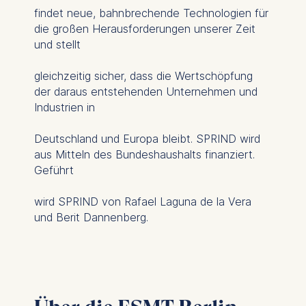
findet neue, bahnbrechende Technologien für
The storage duration of
die großen Herausforderungen unserer Zeit
cookies varies depending
und stellt
on the cookie and is a
maximum of 24 months.
gleichzeitig sicher, dass die Wertschöpfung
The legal basis for
der daraus entstehenden Unternehmen und
processing is Legitimate
Industrien in
Interest (Art. 6(1)(f)) GDPR
and your consent pursuant
Deutschland und Europa bleibt. SPRIND wird
to Article 6(1)(a) GDPR.
aus Mitteln des Bundeshaushalts finanziert.
Geführt
You may withdraw your
consent at any time
wird SPRIND von Rafael Laguna de la Vera
without providing a reason.
und Berit Dannenberg.
This can be done via the
consent banner available at
the bottom of the screen.
For more information,
please see our
Privacy
Policy
and
Legal Notice
.