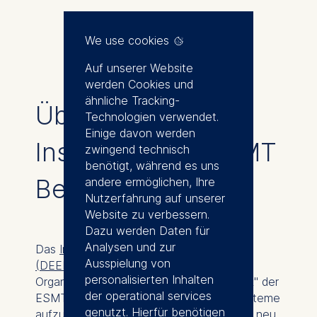
We use cookies
Auf unserer Website
werden Cookies und
ähnliche Tracking-
Über das DEEP-
Technologien verwendet.
Einige davon werden
Institut an der ESMT
zwingend technisch
benötigt, während es uns
Berlin
andere ermöglichen, Ihre
Nutzerfahrung auf unserer
Website zu verbessern.
Dazu werden Daten für
Analysen und zur
Das
Institute for Deep Tech Innovation
Ausspielung von
(DEEP)
ist eine rechtlich unselbständige
personalisierten Inhalten
Organisationseinheit und der "Action Tank" der
der operational services
ESMT. Sein Ziel ist es, innovative Ökosysteme
genutzt. Hierfür benötigen
aufzubauen, die den Technologietransfer neu