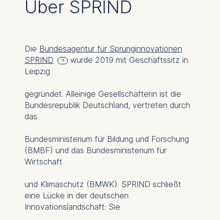
Über SPRIND
ESMT European School of
Management and
Technology GmbH
Schlossplatz 1, 10178 Berlin,
Die
Bundesagentur für Sprunginnovationen
Germany
SPRIND
wurde 2019 mit Geschäftssitz in
Leipzig
We use cookies for the
following purposes:
gegründet. Alleinige Gesellschafterin ist die
Analyzing website
Bundesrepublik Deutschland, vertreten durch
usage
das
Improving our services
Marketing and
Bundesministerium für Bildung und Forschung
personalized content
(BMBF) und das Bundesministerium für
Wirtschaft
The following types of data
may be processed:
und Klimaschutz (BMWK). SPRIND schließt
eine Lücke in der deutschen
IP address
Innovationslandschaft: Sie
Device information
User behavior