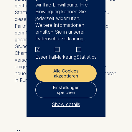
wir Ihre Einwilligung. Ihre
gestalten und den Weg für Deep Tech-
Einwilligung können Sie
Startups zur globalen Skalierung ebnen. Zu
jederzeit widerrufen.
diesem Zweck werden gemeinsam mit
Weitere Informationen
Partnern aus Wissenschaft, Wirtschaft und
erhalten Sie in unserer
dem Startup-Ökosystem entlang der
Datenschutzerklärung
.
gesamten Wertschöpfungskette von der
Grundlagenforschung bis zum "Global
Champion" einzigartige Aktivitäten für
Essential
Marketing
Statistics
verschiedene Branchen entwickelt und
umgesetzt. Dies alles dient dem Ziel, eine
Alle Cookies
neue Generation von Deep-Tech-Innovatoren
akzeptieren
in Europa zu ermöglichen.
Einstellungen
speichen
Show details
The controller responsible
for data processing is