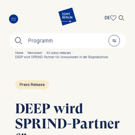
Direkt
🔍︎
zum
DE
Inhalt
DE
🔍︎
🎚︎
EN
Programm
Home
·
Newsroom
·
All press releases
·
DEEP wird SPRIND-Partner für Innovationen in der Bioproduktion
Pfadnavigation
Press Release
DEEP wird
SPRIND-Partner