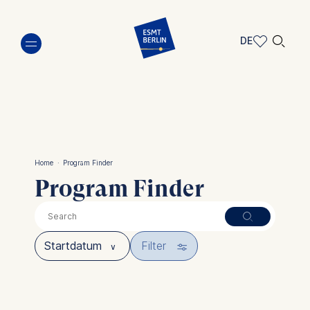
Direkt
🔍︎
zum
DE
Inhalt
DE
EN
Home
·
Program Finder
Pfadnavigation
Program Finder
🎚︎
Filter