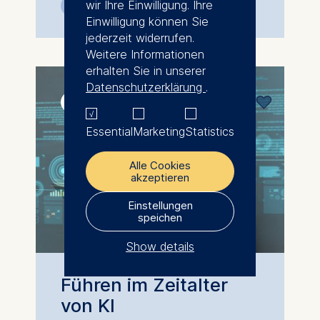
wir Ihre Einwilligung. Ihre
Face-to-face
4 Tage
Einwilligung können Sie
jederzeit widerrufen.
Weitere Informationen
erhalten Sie in unserer
Datenschutzerklärung
.
26. November 2026
Essential
Marketing
Statistics
Alle Cookies
akzeptieren
Einstellungen
speichen
Show details
The controller responsible
Führen im Zeitalter
for data processing is
von KI