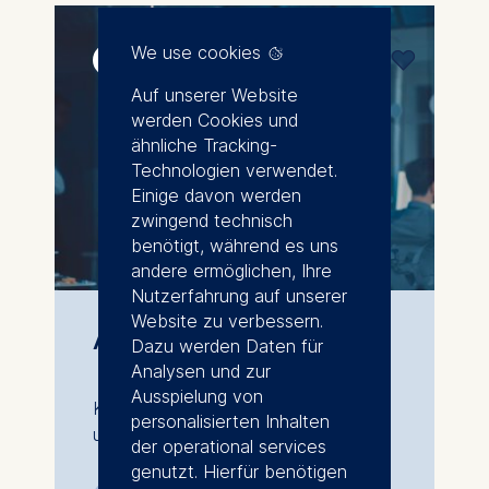
We use cookies
17. November 2026
Auf unserer Website
werden Cookies und
ähnliche Tracking-
Technologien verwendet.
Einige davon werden
zwingend technisch
benötigt, während es uns
andere ermöglichen, Ihre
Nutzerfahrung auf unserer
Website zu verbessern.
AI for Managers
Dazu werden Daten für
Analysen und zur
Ausspielung von
KI-Konzepte, Anwendungen und
personalisierten Inhalten
unternehmerische Relevanz
der operational services
genutzt. Hierfür benötigen