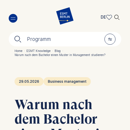
Direkt
🔍︎
zum
DE
Inhalt
DE
🔍︎
🎚︎
EN
Programm
Home
·
ESMT Knowledge
·
Blog
·
Warum nach dem Bachelor einen Master in Management studieren?
Pfadnavigation
29.05.2026
Business management
Warum nach
dem Bachelor