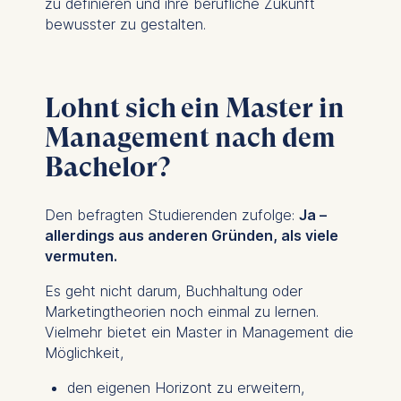
zu definieren und ihre berufliche Zukunft
on the cookie and is a
bewusster zu gestalten.
maximum of 24 months.
The legal basis for
processing is Legitimate
Interest (Art. 6(1)(f)) GDPR
Lohnt sich ein Master in
and your consent pursuant
Management nach dem
to Article 6(1)(a) GDPR.
Bachelor?
You may withdraw your
consent at any time
without providing a reason.
Den befragten Studierenden zufolge:
Ja –
This can be done via the
allerdings aus anderen Gründen, als viele
consent banner available at
vermuten.
the bottom of the screen.
Es geht nicht darum, Buchhaltung oder
For more information,
Marketingtheorien noch einmal zu lernen.
please see our
Privacy
Vielmehr bietet ein Master in Management die
Policy
and
Legal Notice
.
Möglichkeit,
Essential
den eigenen Horizont zu erweitern,
Cookies that are required