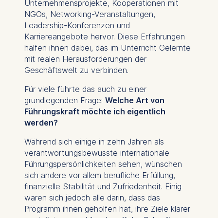
Unternehmensprojekte, Kooperationen mit
Schlossplatz 1, 10178 Berlin,
NGOs, Networking-Veranstaltungen,
Germany
Leadership-Konferenzen und
We use cookies for the
Karriereangebote hervor. Diese Erfahrungen
following purposes:
halfen ihnen dabei, das im Unterricht Gelernte
mit realen Herausforderungen der
Analyzing website
Geschäftswelt zu verbinden.
usage
Improving our services
Für viele führte das auch zu einer
Marketing and
grundlegenden Frage:
Welche Art von
personalized content
Führungskraft möchte ich eigentlich
werden?
The following types of data
may be processed:
Während sich einige in zehn Jahren als
verantwortungsbewusste internationale
IP address
Führungspersönlichkeiten sehen, wünschen
Device information
sich andere vor allem berufliche Erfüllung,
User behavior
finanzielle Stabilität und Zufriedenheit. Einig
waren sich jedoch alle darin, dass das
The storage duration of
Programm ihnen geholfen hat, ihre Ziele klarer
cookies varies depending