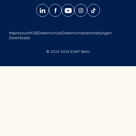
und Veranstaltungen der ESMT Berlin.




𝄞
Summer School
Jetzt anmelden
Corporate recruiters
Impressum
AGB
Datenschutz
Datenschutzeinstellungen
Newsroom
Downloads
中文网站
© 2024-2026 ESMT Berlin
Jobs