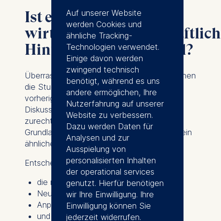
Auf unserer Website
Ist ein
werden Cookies und
wirtschaftswissenschaftlich
ähnliche Tracking-
Hintergrund ein Vorteil?
Technologien verwendet.
Einige davon werden
zwingend technisch
Überraschenderweise nicht unbedingt, meinen
benötigt, während es uns
die Studierenden. Zwar half ihnen ein
andere ermöglichen, Ihre
vorheriges BWL-Studium dabei, sich in
Nutzerfahrung auf unserer
Diskussionen und Kursen schneller
Website zu verbessern.
zurechtzufinden, doch durch die
Dazu werden Daten für
Grundlagenmodule erreichten letztlich alle ein
Analysen und zur
ähnliches Wissensniveau.
Ausspielung von
personalisierten Inhalten
Entscheidender waren andere Faktoren:
der operational services
die richtige Einstellung,
genutzt. Hierfür benötigen
Neugier,
wir Ihre Einwilligung. Ihre
Anpassungsfähigkeit
Einwilligung können Sie
und die Bereitschaft, kontinuierlich
jederzeit widerrufen.