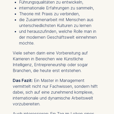
Führungsqualitäten zu entwickeln,
for basic website
internationale Erfahrungen zu sammeln,
functionality.
Theorie mit Praxis zu verbinden,
Cookies contained in
die Zusammenarbeit mit Menschen aus
this category are:
unterschiedlichsten Kulturen zu lernen
und herauszufinden, welche Rolle man in
Marketing
der modernen Geschäftswelt einnehmen
möchte.
Cookies that help us to
provide more relevant
Viele sehen darin eine Vorbereitung auf
advertisement banners.
Karrieren in Bereichen wie Künstliche
Cookies contained in
Intelligenz, Entrepreneurship oder sogar
this category are:
Branchen, die heute erst entstehen.
Das Fazit:
Ein Master in Management
Statistics
vermittelt nicht nur Fachwissen, sondern hilft
Cookies that submit
dabei, sich auf eine zunehmend komplexe,
anonymous activity data to
internationale und dynamische Arbeitswelt
analytics software. This
vorzubereiten.
data helps us improve our
website.
Auch interessieren: Ein Tag im Leben eines