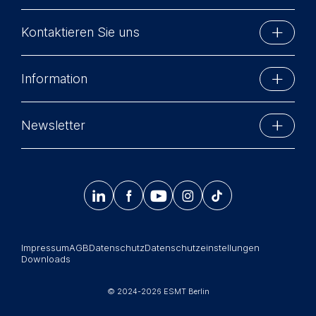
Kontaktieren Sie uns
ESMT Berlin
Information
Schlossplatz 1
10178 Berlin, Germany
Executive Education
Phone: +49 30 212 31 0
Newsletter
MBA-Programme
Info@esmt.org
Bleiben Sie auf dem Laufenden mit Informationen
Master-Programme
und Veranstaltungen der ESMT Berlin.




𝄞
Summer School
Jetzt anmelden
Corporate recruiters
Impressum
AGB
Datenschutz
Datenschutzeinstellungen
Newsroom
Downloads
中文网站
© 2024-2026 ESMT Berlin
Jobs