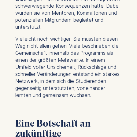
Analyzing website
schwerwiegende Konsequenzen hatte. Dabei
usage
wurden sie von Mentoren, Kommilitonen und
Improving our services
potenziellen Mitgründern begleitet und
Marketing and
unterstützt.
personalized content
Vielleicht noch wichtiger: Sie mussten diesen
The following types of data
Weg nicht allein gehen. Viele beschrieben die
may be processed:
Gemeinschaft innerhalb des Programms als
einen der größten Mehrwerte. In einem
IP address
Umfeld voller Unsicherheit, Rückschläge und
Device information
schneller Veränderungen entstand ein starkes
User behavior
Netzwerk, in dem sich die Studierenden
The storage duration of
gegenseitig unterstützten, voneinander
cookies varies depending
lernten und gemeinsam wuchsen.
on the cookie and is a
maximum of 24 months.
The legal basis for
Eine Botschaft an
processing is Legitimate
Interest (Art. 6(1)(f)) GDPR
zukünftige
and your consent pursuant