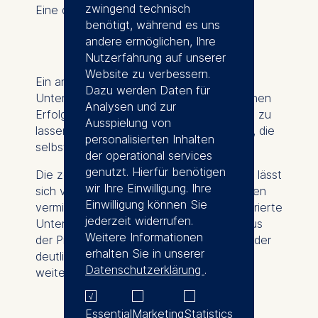
zwingend technisch
Eine der wichtigsten Lektionen lautete:
benötigt, während es uns
„Verliebe dich nicht in deine
andere ermöglichen, Ihre
Lösung.“
Nutzerfahrung auf unserer
Website zu verbessern.
Ein anderer Gründer riet angehenden
Dazu werden Daten für
Unternehmern, sich nicht von vermeintlichen
Analysen und zur
Erfolgsrezepten in sozialen Medien leiten zu
Ausspielung von
lassen, sondern von Menschen zu lernen, die
personalisierten Inhalten
selbst Unternehmen aufgebaut haben.
der operational services
genutzt. Hierfür benötigen
Die zentrale Erkenntnis: Unternehmertum lässt
wir Ihre Einwilligung. Ihre
sich vielleicht nicht allein durch Vorlesungen
Einwilligung können Sie
vermitteln. Doch durch Mentoring, strukturierte
jederzeit widerrufen.
Unterstützung und ehrliches Feedback aus
Weitere Informationen
der Praxis können Gründerinnen und Gründer
erhalten Sie in unserer
deutlich schneller wachsen und sich
Datenschutzerklärung
.
weiterentwickeln.
Essential
Marketing
Statistics