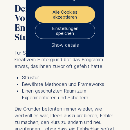
Der unterschätzte
Alle Cookies
Vorteil eines
akzeptieren
Entrepreneurship-
Einstellungen
speichen
Studiums
Show details
Für Studierende mit technischem oder
The controller responsible
kreativem Hintergrund bot das Programm
for data processing is
etwas, das ihnen zuvor oft gefehlt hatte:
ESMT European School of
Struktur
Management and
Bewährte Methoden und Frameworks
Technology GmbH
Einen geschützten Raum zum
Schlossplatz 1, 10178 Berlin,
Experimentieren und Scheitern
Germany
Die Gründer betonten immer wieder, wie
We use cookies for the
wertvoll es war, Ideen auszuprobieren, Fehler
following purposes:
zu machen, den Kurs zu ändern und neu
anzufangen – ohne dass ein Fehlschlag sofort