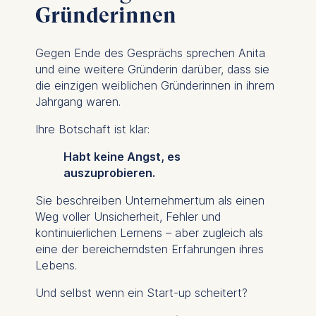
Gründerinnen
to Article 6(1)(a) GDPR.
You may withdraw your
Gegen Ende des Gesprächs sprechen Anita
consent at any time
und eine weitere Gründerin darüber, dass sie
without providing a reason.
die einzigen weiblichen Gründerinnen in ihrem
This can be done via the
Jahrgang waren.
consent banner available at
the bottom of the screen.
Ihre Botschaft ist klar:
For more information,
Habt keine Angst, es
please see our
Privacy
auszuprobieren.
Policy
and
Legal Notice
.
Sie beschreiben Unternehmertum als einen
Essential
Weg voller Unsicherheit, Fehler und
Cookies that are required
kontinuierlichen Lernens – aber zugleich als
for basic website
eine der bereicherndsten Erfahrungen ihres
functionality.
Lebens.
Cookies contained in
Und selbst wenn ein Start-up scheitert?
this category are: