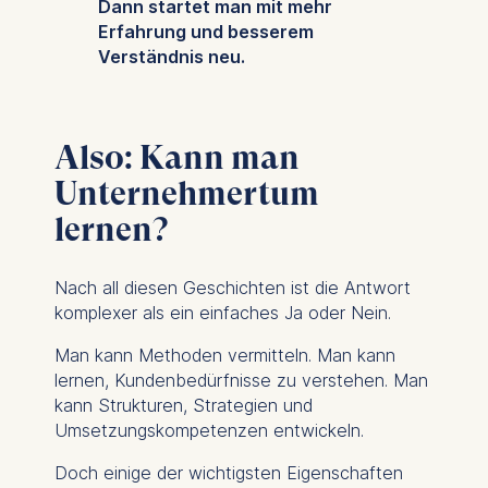
Dann startet man mit mehr
Marketing
Erfahrung und besserem
Cookies that help us to
Verständnis neu.
provide more relevant
advertisement banners.
Cookies contained in
Also: Kann man
this category are:
Unternehmertum
Statistics
lernen?
Cookies that submit
anonymous activity data to
Nach all diesen Geschichten ist die Antwort
analytics software. This
komplexer als ein einfaches Ja oder Nein.
data helps us improve our
website.
Man kann Methoden vermitteln. Man kann
Cookies contained in
lernen, Kundenbedürfnisse zu verstehen. Man
this category are:
kann Strukturen, Strategien und
Umsetzungskompetenzen entwickeln.
Doch einige der wichtigsten Eigenschaften