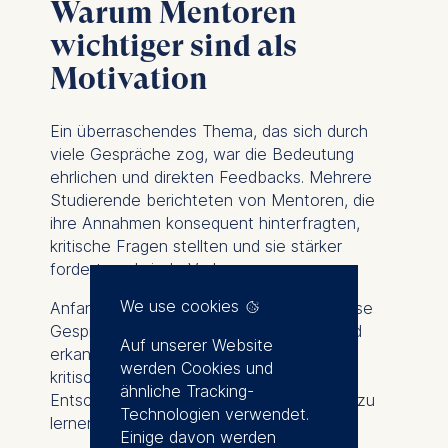
Warum Mentoren
wichtiger sind als
Motivation
Ein überraschendes Thema, das sich durch
viele Gespräche zog, war die Bedeutung
ehrlichen und direkten Feedbacks. Mehrere
Studierende berichteten von Mentoren, die
ihre Annahmen konsequent hinterfragten,
kritische Fragen stellten und sie stärker
forderten als jede Vorlesung.
We use cookies
Anfangs empfanden manche Gründer diese
Gespräche als unangenehm. Rückblickend
Auf unserer Website
erkannten sie jedoch, dass genau diese
werden Cookies und
kritischen Impulse ihnen halfen, bessere
ähnliche Tracking-
Entscheidungen zu treffen und schneller zu
Technologien verwendet.
lernen.
Einige davon werden