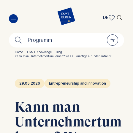
Direkt
🔍︎
zum
DE
Inhalt
DE
🔍︎
🎚︎
EN
Programm
Home
·
ESMT Knowledge
·
Blog
·
Kann man Unternehmertum lernen? Was zukünftige Gründer antreibt
Pfadnavigation
29.05.2026
Entrepreneurship and innovation
Kann man
Unternehmertum