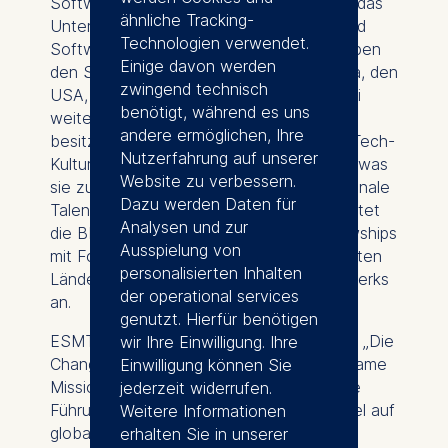
Softwareentwicklung. Seit 2008 bündelt das
ähnliche Tracking-
Unternehmen seine IT-Expertise in IT- und
Technologien verwendet.
Software-Hubs auf der ganzen Welt. Neben
Einige davon werden
den Standorten in Deutschland, Südafrika, den
zwingend technisch
USA, Portugal und China gibt es nun zwei
benötigt, während es uns
weitere in Rumänien und Indien. Die Hubs
andere ermöglichen, Ihre
besitzen ihre eigene unverwechselbare Tech-
Nutzerfahrung auf unserer
Kultur und ein hohes Maß an Autonomie, was
Website zu verbessern.
sie zu attraktiven Arbeitsplätzen für regionale
Dazu werden Daten für
Talentpools macht. Aus diesem Grund bietet
Analysen und zur
die BMW Group die Change Maker Fellowships
Ausspielung von
mit Fokus auf Digitalisierung in ausgewählten
personalisierten Inhalten
Ländern ihres BMW Group IT-Hub-Netzwerks
der operational services
an.
genutzt. Hierfür benötigen
ESMT-Präsident Jörg Rocholl äußert sich: „Die
wir Ihre Einwilligung. Ihre
Change Maker vertiefen unsere gemeinsame
Einwilligung können Sie
Mission mit der BMW Group: technikaffine
jederzeit widerrufen.
Führungskräfte zu fördern, die den Wandel auf
Weitere Informationen
globaler Ebene vorantreiben.“
erhalten Sie in unserer