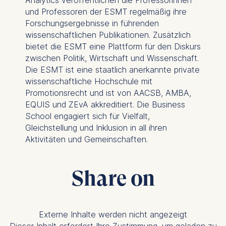
Cookies contained in
und Professoren der ESMT regelmäßig ihre
this category are:
Forschungsergebnisse in führenden
wissenschaftlichen Publikationen. Zusätzlich
bietet die ESMT eine Plattform für den Diskurs
Marketing
zwischen Politik, Wirtschaft und Wissenschaft.
Cookies that help us to
Die ESMT ist eine staatlich anerkannte private
provide more relevant
wissenschaftliche Hochschule mit
advertisement banners.
Promotionsrecht und ist von AACSB, AMBA,
Cookies contained in
EQUIS und ZEvA akkreditiert. Die Business
this category are:
School engagiert sich für Vielfalt,
Gleichstellung und Inklusion in all ihren
Statistics
Aktivitäten und Gemeinschaften.
Cookies that submit
anonymous activity data to
Share on
analytics software. This
data helps us improve our
website.
Cookies contained in
Externe Inhalte werden nicht angezeigt
this category are:
Dieser Inhalt erfordert Ihre Zustimmung, um geladen zu