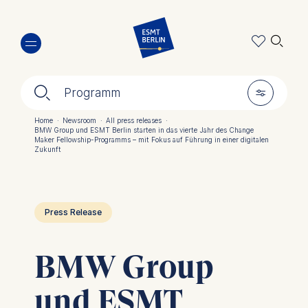
Direkt
🔍︎
zum
Inhalt
🔍︎
🎚︎
Programm
Home
·
Newsroom
·
All press releases
·
BMW Group und ESMT Berlin starten in das vierte Jahr des Change
Pfadnavigation
Maker Fellowship-Programms – mit Fokus auf Führung in einer digitalen
Zukunft
Press Release
BMW Group
und ESMT