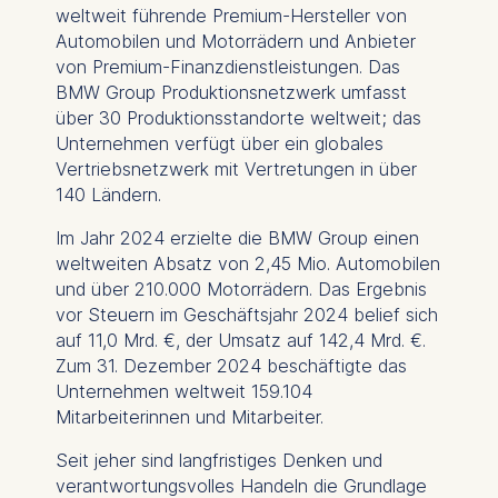
weltweit führende
Premium-Hersteller von
We use cookies for the
Automobilen und Motorrädern und Anbieter
following purposes:
von Premium-Finanzdienstleistungen. Das
BMW Group Produktionsnetzwerk umfasst
Analyzing website
über 30 Produktionsstandorte weltweit; das
usage
Unternehmen verfügt über ein globales
Improving our services
Vertriebsnetzwerk mit Vertretungen in über
Marketing and
140 Ländern.
personalized content
Im Jahr 2024 erzielte die BMW Group einen
The following types of data
weltweiten Absatz von 2,45 Mio. Automobilen
may be processed:
und über 210.000 Motorrädern. Das Ergebnis
IP address
vor Steuern im Geschäftsjahr 2024 belief sich
Device information
auf 11,0 Mrd. €, der Umsatz auf 142,4 Mrd. €.
User behavior
Zum 31. Dezember 2024 beschäftigte das
Unternehmen weltweit
159.104
The storage duration of
Mitarbeiterinnen und Mitarbeiter.
cookies varies depending
on the cookie and is a
Seit jeher sind langfristiges Denken und
maximum of 24 months.
verantwortungsvolles Handeln die Grundlage