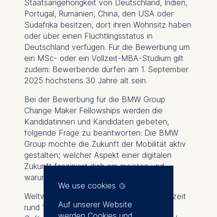
Staatsangehörigkeit von Deutschland, Indien,
Portugal, Rumänien, China, den USA oder
Südafrika besitzen, dort ihren Wohnsitz haben
oder über einen Flüchtlingsstatus in
Deutschland verfügen.
Für die Bewerbung um
ein MSc- oder ein Vollzeit-MBA-Studium gilt
zudem: Bewerbende dürfen am 1. September
2025 höchstens 30 Jahre alt sein.
Bei der Bewerbung für die BMW Group
Change Maker Fellowships werden die
Kandidatinnen und Kandidaten gebeten,
folgende Frage zu beantworten: Die BMW
Group möchte die Zukunft der Mobilität aktiv
gestalten; welcher Aspekt einer digitalen
Zukunft fasziniert dich am meisten und
warum?
We use cookies
Weltweit beschäftigt die BMW Group derzeit
Auf unserer Website
rund 10.000 Mitarbeitende in der IT- und
werden Cookies und