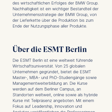
The legal basis for
des wirtschaftlichen Erfolges der BMW Group.
processing is Legitimate
Nachhaltigkeit ist ein wichtiger Bestandteil der
Interest (Art. 6(1)(f)) GDPR
Unternehmensstrategie der BMW Group, von
and your consent pursuant
der Lieferkette über die Produktion bis zum
to Article 6(1)(a) GDPR.
Ende der Nutzungsphase aller Produkte.
You may withdraw your
consent at any time
without providing a reason.
Über die ESMT Berlin
This can be done via the
consent banner available at
Die ESMT Berlin ist eine weltweit führende
the bottom of the screen.
Wirtschaftsuniversität. Von 25 globalen
For more information,
Unternehmen gegründet, bietet die ESMT
please see our
Privacy
Master-, MBA- und PhD-Studiengänge sowie
Policy
and
Legal Notice
.
Managementweiterbildung an. Die Kurse
werden auf dem Berliner Campus, an
Essential
Standorten weltweit, online sowie als hybride
Cookies that are required
Kurse mit Teilpräsenz angeboten. Mit einem
for basic website
Fokus auf Leadership, Innovation und
functionality.
Analytics veröffentlichen die Professorinnen