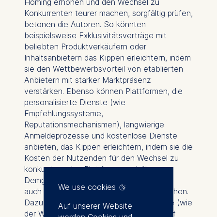
Homing erhöhen und den Wechsel zu
Konkurrenten teurer machen, sorgfältig prüfen,
betonen die Autoren. So könnten
beispielsweise Exklusivitätsverträge mit
beliebten Produktverkäufern oder
Inhaltsanbietern das Kippen erleichtern, indem
sie den Wettbewerbsvorteil von etablierten
Anbietern mit starker Marktpräsenz
verstärken. Ebenso können Plattformen, die
personalisierte Dienste (wie
Empfehlungssysteme,
Reputationsmechanismen), langwierige
Anmeldeprozesse und kostenlose Dienste
anbieten, das Kippen erleichtern, indem sie die
Kosten der Nutzenden für den Wechsel zu
konkurrierenden Plattformen erhöhen.
Demgegenüber identifizieren die Autoren
We use cookies
auch Faktoren, die das Kippen abschwächen.
Dazu gehören negative Netzwerkeffekte (wie
Auf unserer Website
der Wettbewerb zwischen Verkäufern auf