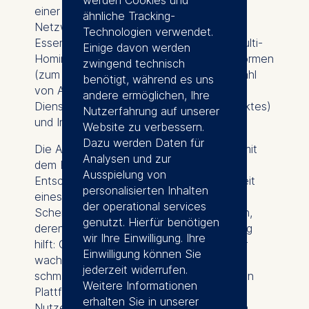
werden Cookies und
einer E-Commerce-Plattform), "lokale"
ähnliche Tracking-
Netzwerkeffekte (wie lokale
Technologien verwendet.
Essenslieferungen, Immobilienmärkte), Multi-
Einige davon werden
Homing, Differenzierung zwischen Plattformen
zwingend technisch
(zum Beispiel durch die sorgfältige Auswahl
benötigt, während es uns
von Anbietern von Produkten oder
andere ermöglichen, Ihre
Dienstleistungen auf einer Seite des Marktes)
Nutzerfahrung auf unserer
und Innovationen.
Website zu verbessern.
Dazu werden Daten für
Die Autoren stellen ein Prüfschema vor, mit
Analysen und zur
dem Regulierer und politische
Ausspielung von
Entscheidungsträger die Wahrscheinlichkeit
personalisierten Inhalten
eines Kippens beurteilen können. Das
der operational services
Schema verwendet vier relevante Fragen,
genutzt. Hierfür benötigen
deren Beantwortung bei der Einschätzung
wir Ihre Einwilligung. Ihre
hilft: Gibt es Faktoren, die den Wert einer
Einwilligung können Sie
wachsenden mehrseitigen Plattform
jederzeit widerrufen.
schmälern? Gibt es Faktoren, die kleineren
Weitere Informationen
Plattformen die Gewinnung von weiteren
erhalten Sie in unserer
Nutzern erleichtern? Oder diese kleineren