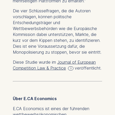
mehrseitigen Plattformen zu erhalten."
We use cookies for the
Die vier Schlüsselfragen, die die Autoren
following purposes:
vorschlagen, können politische
Analyzing website
Entscheidungsträger und
usage
Wettbewerbsbehörden wie die Europäische
Improving our services
Kommission dabei unterstützen, Märkte, die
Marketing and
kurz vor dem Kippen stehen, zu identifizieren.
personalized content
Dies ist eine Voraussetzung dafür, die
Monopolisierung zu stoppen, bevor sie eintritt.
The following types of data
may be processed:
Diese Studie wurde im
Journal of European
Competition Law & Practice
veröffentlicht.
IP address
Device information
User behavior
The storage duration of
Über E.CA Economics
cookies varies depending
on the cookie and is a
E.CA Economics ist eines der führenden
maximum of 24 months.
wettbewerbsökonomischen