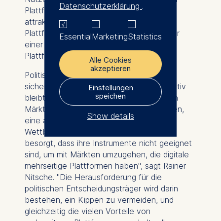
Datenschutzerklärung
.
Plattformen zumindest für einige Nutzer
attraktiv machen? Sind in einem Markt
Plattformen aktiv, die von Aktivitäten oder
Essential
Marketing
Statistics
einer starken Position in einem anderen
Plattformmarkt profitieren?
Alle Cookies
akzeptieren
Politische Entscheidungsträger wollen
sicherstellen, dass der Wettbewerb effektiv
Einstellungen
speichen
bleibt. Allerdings ist die Identifizierung von
Märkten, die wahrscheinlich kippen werden,
Show details
eine anspruchsvolle Aufgabe. "Die
Wettbewerbsbehörden sind zunehmend
The controller responsible
besorgt, dass ihre Instrumente nicht geeignet
for data processing is
sind, um mit Märkten umzugehen, die digitale
mehrseitige Plattformen haben", sagt Rainer
ESMT European School of
Nitsche. "Die Herausforderung für die
Management and
politischen Entscheidungsträger wird darin
Technology GmbH
bestehen, ein Kippen zu vermeiden, und
Schlossplatz 1, 10178 Berlin,
gleichzeitig die vielen Vorteile von
Germany