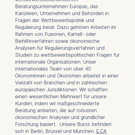
The legal basis for
Beratungsunternehmen Europas, das
processing is Legitimate
Kanzleien, Unternehmen und Behörden in
Interest (Art. 6(1)(f)) GDPR
Fragen der Wettbewerbspolitik und
and your consent pursuant
Regulierung berät. Dazu gehören Arbeiten im
to Article 6(1)(a) GDPR.
Rahmen von Fusionen, Kartell- oder
Beihilfeverfahren sowie ökonomische
You may withdraw your
Analysen für Regulierungsverfahren und
consent at any time
Studien zu wettbewerbspolitischen Fragen für
without providing a reason.
internationale Organisationen. Unser
This can be done via the
internationales Team von über 40
consent banner available at
Ökonominnen und Ökonomen arbeitet in einer
the bottom of the screen.
Vielzahl von Branchen und in zahlreichen
For more information,
europäischen Jurisdiktionen. Wir schaffen
please see our
Privacy
einen wesentlichen Mehrwert für unsere
Policy
and
Legal Notice
.
Kunden, indem wir maßgeschneiderte
Beratung anbieten, die auf robusten
Essential
ökonomischen Analysen und gründlicher
Cookies that are required
Forschung basiert. Unsere Büros befinden
for basic website
sich in Berlin, Brüssel und München.
E.CA
functionality.