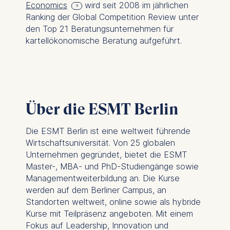
Economics
wird seit 2008 im jährlichen
Cookies contained in
Ranking der Global Competition Review unter
this category are:
den Top 21 Beratungsunternehmen für
kartellökonomische Beratung aufgeführt.
Marketing
Cookies that help us to
provide more relevant
advertisement banners.
Cookies contained in
Über die ESMT Berlin
this category are:
Die ESMT Berlin ist eine weltweit führende
Statistics
Wirtschaftsuniversität. Von 25 globalen
Cookies that submit
Unternehmen gegründet, bietet die ESMT
anonymous activity data to
Master-, MBA- und PhD-Studiengänge sowie
analytics software. This
Managementweiterbildung an. Die Kurse
data helps us improve our
werden auf dem Berliner Campus, an
website.
Standorten weltweit, online sowie als hybride
Kurse mit Teilpräsenz angeboten. Mit einem
Cookies contained in
Fokus auf Leadership, Innovation und
this category are: