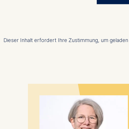
The control
ESMT Eur
Schlosspla
We use coo
Dieser Inhalt erfordert Ihre Zustimmung, um geladen z
Analyzi
Improvi
Marketi
The follow
IP addr
Device 
User be
The storag
maximum of 
6(1)(f)) G