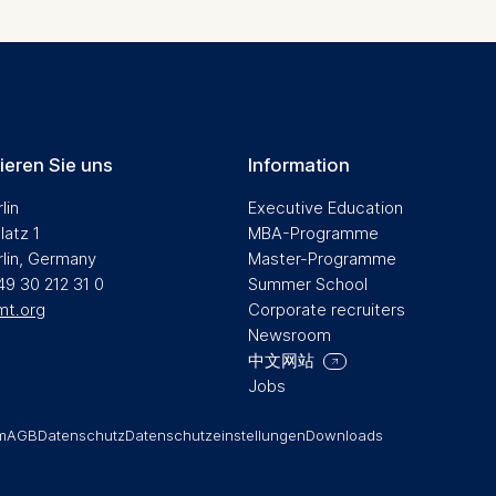
ieren Sie uns
Information
lin
Executive Education
latz 1
MBA-Programme
rlin, Germany
Master-Programme
49 30 212 31 0
Summer School
mt.org
Corporate recruiters
Newsroom
中文网站
Jobs
m
AGB
Datenschutz
Datenschutzeinstellungen
Downloads