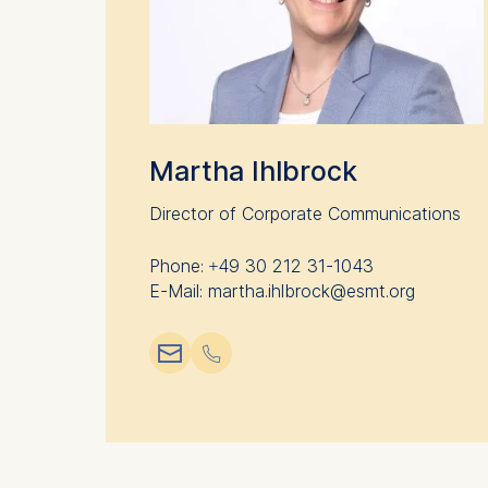
You may wi
be done vi
informatio
Essential
Cookies tha
Martha Ihlbrock
Cookies 
Director of Corporate Communications
Marketing
Cookies th
Phone: +49 30 212 31-1043
Cookies 
E-Mail: martha.ihlbrock@esmt.org
Statistics
📧︎
📞︎
Cookies th
helps us i
Cookies 