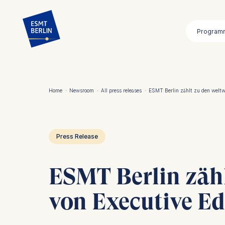
Direkt
zum
Program
Inhalt
Home
·
Newsroom
·
All press releases
·
ESMT Berlin zählt zu den weltw
Pfadnavigation
Press Release
ESMT Berlin zähl
von Executive E