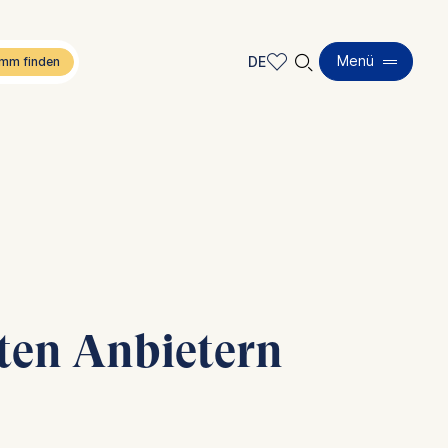
🔍︎
Menü
DE
DE
EN
sten Anbietern