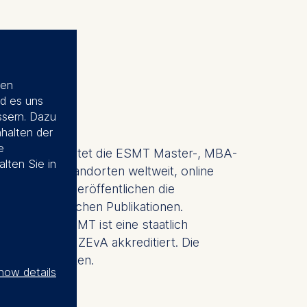
ien
d es uns
ssern. Dazu
nhalten der
e
 gegründet, bietet die ESMT Master-, MBA-
alten Sie in
mpus, an Standorten weltweit, online
d Analytics veröffentlichen die
ssenschaftlichen Publikationen.
chaft. Die ESMT ist eine staatlich
, EQUIS und ZEvA akkreditiert. Die
nd Gemeinschaften.
how details