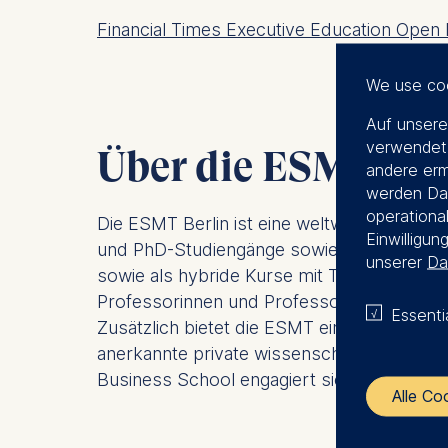
Financial Times Executive Education Open
We use co
Auf unsere
verwendet.
Über die ESMT Ber
andere erm
werden Dat
operational
Die ESMT Berlin ist eine weltweit führend
Einwilligun
und PhD-Studiengänge sowie Managementwei
unserer
Da
sowie als hybride Kurse mit Teilpräsenz an
Professorinnen und Professoren der ESMT 
Essenti
Zusätzlich bietet die ESMT eine Plattform f
anerkannte private wissenschaftliche Hoc
Business School engagiert sich für Vielfalt,
Alle Co