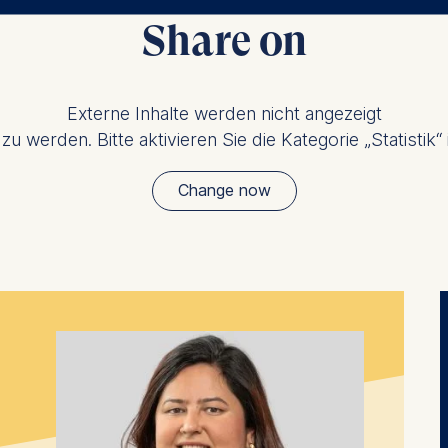
ler responsible for data processing is
Share on
opean School of Management and Technology GmbH
tz 1, 10178 Berlin, Germany
Externe Inhalte werden nicht angezeigt
kies for the following purposes:
u werden. Bitte aktivieren Sie die Kategorie „Statistik“
ng website usage
ng our services
Change now
ng and personalized content
ing types of data may be processed:
ess
information
havior
e duration of cookies varies depending on the cookie and is
24 months. The legal basis for processing is Legitimate Inte
DPR and your consent pursuant to Article 6(1)(a) GDPR.