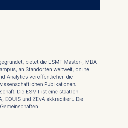
 a
rest (Art.
. This can
 gegründet, bietet die ESMT Master-, MBA-
. For more
mpus, an Standorten weltweit, online
d Analytics veröffentlichen die
ssenschaftlichen Publikationen.
chaft. Die ESMT ist eine staatlich
, EQUIS und ZEvA akkreditiert. Die
nd Gemeinschaften.