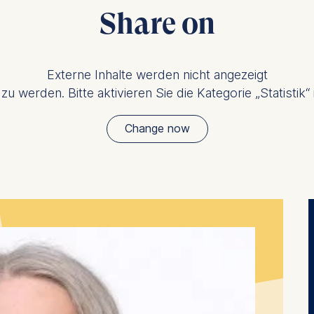
contained in this category are:
Share on
at submit anonymous activity data to analytics software. Th
mprove our website.
Externe Inhalte werden nicht angezeigt
u werden. Bitte aktivieren Sie die Kategorie „Statistik“
contained in this category are:
Change now