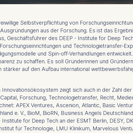
eiwillige Selbstverpflichtung von Forschungseinrichtun
usgründungen aus der Forschung. Es ist das Ergebnis 
, Geschäftsführer des DEEP - Institute for Deep Tech
orschungseinrichtungen und Technologietransfer-Expe
iligungsmodelle und Spin-off-Verhandlungen entwickelt.
parenz zu schaffen. Es soll Gründerinnen und Gründern
h stärker auf den Aufbau international wettbewerbsf
 Innovationsökosystem zeigt sich auch in der Zahl der
 Capital, Forschung, Technologietransfer, Recht, Me
eichnet: APEX Ventures, Ascenion, Atlantic, Basic Vent
chland e. V., BioM, BioRN, Business Angels Deutschland
 - Institute for Deep Tech an der ESMT Berlin, DESY, 
nstitut für Technologie, LMU Klinikum, Marvelous Ven