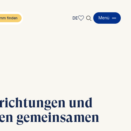
🔍︎
Menü
DE
DE
EN
richtungen und
tzen gemeinsamen