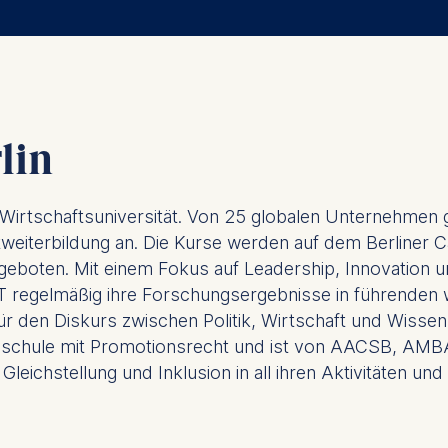
ess
information
havior
e duration of cookies varies depending on the cookie and is
24 months. The legal basis for processing is Legitimate Inte
lin
DPR and your consent pursuant to Article 6(1)(a) GDPR.
thdraw your consent at any time without providing a reason
e Wirtschaftsuniversität. Von 25 globalen Unternehmen
a the consent banner available at the bottom of the screen
terbildung an. Die Kurse werden auf dem Berliner Ca
n, please see our
Privacy Policy
and
Legal Notice
.
geboten. Mit einem Fokus auf Leadership, Innovation un
regelmäßig ihre Forschungsergebnisse in führenden wi
t are required for basic website functionality.
ür den Diskurs zwischen Politik, Wirtschaft und Wissens
hschule mit Promotionsrecht und ist von AACSB, AMBA
contained in this category are:
 Gleichstellung und Inklusion in all ihren Aktivitäten u
at help us to provide more relevant advertisement banners.