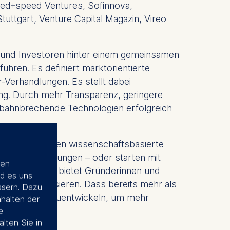
eed+speed Ventures, Sofinnova,
uttgart, Venture Capital Magazin, Vireo
 und Investoren hinter einem gemeinsamen
ren. Es definiert marktorientierte
-Verhandlungen. Es stellt dabei
ung. Durch mehr Transparenz, geringere
 bahnbrechende Technologien erfolgreich
otzdem verlieren wissenschaftsbasierte
sfer-Verhandlungen – oder starten mit
ien
ff Framework bietet Gründerinnen und
d es uns
fahrungen basieren. Dass bereits mehr als
ssern. Dazu
einsam weiterzuentwickeln, um mehr
nhalten der
e
alten Sie in