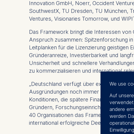
Innovation GmbH, Noerr, Occident Ventur
SouthwestX, TU Dresden, TU München, Triat
Ventures, Visionaries Tomorrow, und WIP
Das Framework bringt die Interessen von
Anspruch zusammen: Spitzenforschung in i
Leitplanken für die Lizenzierung geistigen
Gründeranreize, Investierbarkeit und lang
Unsicherheit und schnellere Verhandlunge
zu kommerzialisieren und international r
We use co
„Deutschland verfügt über exzellente For
Ausgründungen noch immer zu viel Zeit in
Auf unsere
Konditionen, die spätere Finanzierungsru
verwendet.
Gründern, Forschungseinrichtungen und Inv
andere erm
40 Organisationen das Framework unterstü
werden Dat
international erfolgreiche Deep-Tech-Unt
operational
Einwilligun