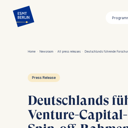
Direkt
zum
Program
Inhalt
Home
·
Newsroom
·
All press releases
·
Deutschlands führende Forschu
Pfadnavigation
Press Release
Deutschlands fü
Venture-Capital