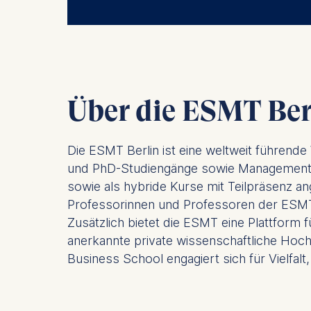
IP addr
Device 
User be
The storag
maximum of 
Über die ESMT Ber
6(1)(f)) G
You may wi
Die ESMT Berlin ist eine weltweit führend
be done vi
und PhD-Studiengänge sowie Managementwei
informatio
sowie als hybride Kurse mit Teilpräsenz an
Essential
Professorinnen und Professoren der ESMT 
Cookies tha
Zusätzlich bietet die ESMT eine Plattform f
anerkannte private wissenschaftliche Hoc
Cookies 
Business School engagiert sich für Vielfalt,
Marketing
Cookies th