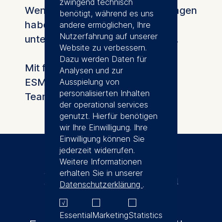
zwingend technisch
Wenn Sie in der Zwischenzeit Fragen
benötigt, während es uns
haben, können Sie uns jederzeit
andere ermöglichen, Ihre
Nutzerfahrung auf unserer
unter bd@esmt.org kontaktieren.
Website zu verbessern.
Dazu werden Daten für
Mit freundlichen Grüßen
Analysen und zur
ESMT Berlin
Ausspielung von
personalisierten Inhalten
Team Executive Education
der operational services
genutzt. Hierfür benötigen
wir Ihre Einwilligung. Ihre
Einwilligung können Sie
jederzeit widerrufen.
Weitere Informationen
erhalten Sie in unserer
Bleiben Sie auf dem
Datenschutzerklärung
.
Laufenden
Essential
Marketing
Statistics