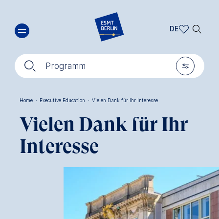
Direkt
🔍︎
zum
DE
Inhalt
DE
🔍︎
🎚︎
EN
Programm
Home
·
Executive Education
·
Vielen Dank für Ihr Interesse
Pfadnavigation
Vielen Dank für Ihr
Interesse