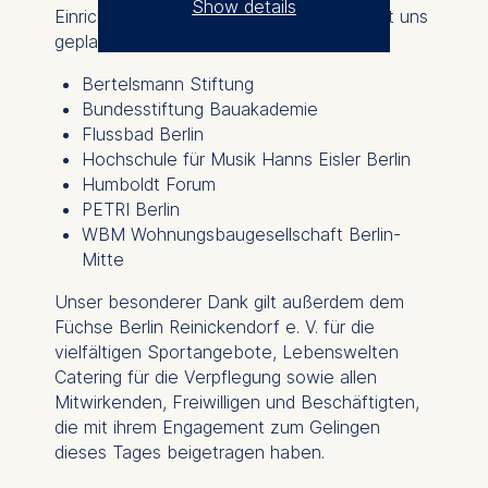
Show details
Einrichtungen, die den Tag gemeinsam mit uns
geplant und gestaltet haben:
The controller responsible
for data processing is
Bertelsmann Stiftung
Bundesstiftung Bauakademie
ESMT European School of
Flussbad Berlin
Management and
Hochschule für Musik Hanns Eisler Berlin
Technology GmbH
Humboldt Forum
Schlossplatz 1, 10178 Berlin,
PETRI Berlin
Germany
WBM Wohnungsbaugesellschaft Berlin-
Mitte
We use cookies for the
following purposes:
Unser besonderer Dank gilt außerdem dem
Füchse Berlin Reinickendorf e. V. für die
Analyzing website
vielfältigen Sportangebote, Lebenswelten
usage
Catering für die Verpflegung sowie allen
Improving our services
Mitwirkenden, Freiwilligen und Beschäftigten,
Marketing and
die mit ihrem Engagement zum Gelingen
personalized content
dieses Tages beigetragen haben.
The following types of data