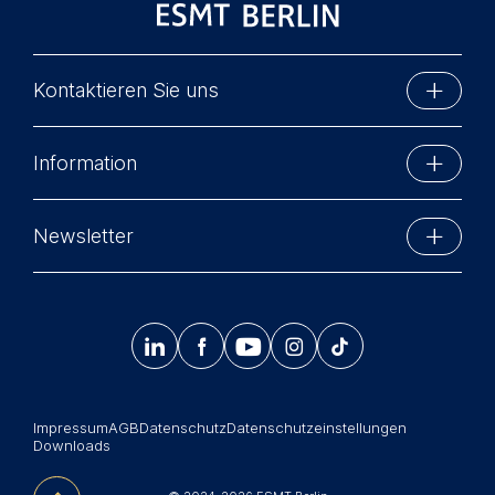
for data processing is
ESMT European School of
Management and
Kontaktieren Sie uns
Technology GmbH
ESMT Berlin
Schlossplatz 1, 10178 Berlin,
Information
Germany
Schlossplatz 1
10178 Berlin, Germany
We use cookies for the
Executive Education
Phone: +49 30 212 31 0
following purposes:
Newsletter
MBA-Programme
Info@esmt.org
Analyzing website
Bleiben Sie auf dem Laufenden mit Informationen
usage
Master-Programme
und Veranstaltungen der ESMT Berlin.
Improving our services




𝄞
Summer School
Marketing and
Jetzt anmelden
personalized content
Corporate recruiters
The following types of data
Impressum
AGB
Datenschutz
Datenschutzeinstellungen
Newsroom
may be processed:
Downloads
中文网站
IP address