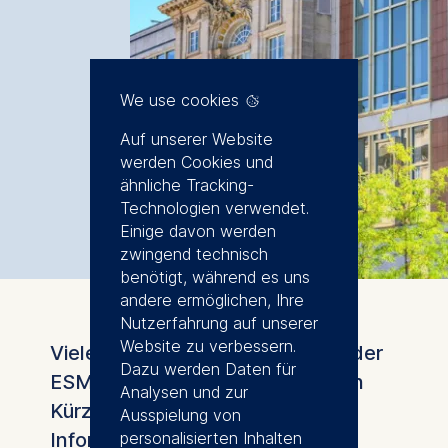
We use cookies
Auf unserer Website
werden Cookies und
ähnliche Tracking-
Technologien verwendet.
Einige davon werden
zwingend technisch
benötigt, während es uns
andere ermöglichen, Ihre
Nutzerfahrung auf unserer
Website zu verbessern.
Vielen Dank für Ihr Interesse an der
Dazu werden Daten für
ESMT Berlin. Wir werden Ihnen in
Analysen und zur
Kürze die gewünschten
Ausspielung von
Informationen zusenden.
personalisierten Inhalten