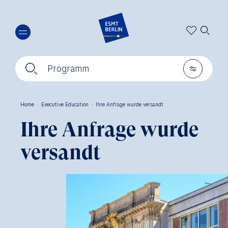
Direkt
🔍︎
zum
Inhalt
🔍︎
🎚︎
Programm
Home
·
Executive Education
·
Ihre Anfrage wurde versandt
Pfadnavigation
Ihre Anfrage wurde
versandt