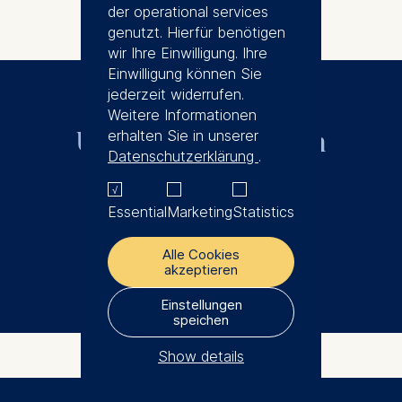
der operational services
genutzt. Hierfür benötigen
wir Ihre Einwilligung. Ihre
Einwilligung können Sie
jederzeit widerrufen.
Weitere Informationen
Unsere Seminare im
erhalten Sie in unserer
Datenschutzerklärung
.
Überblick
Essential
Marketing
Statistics
Broschüre herunterladen
Alle Cookies
akzeptieren
Einstellungen
speichen
Show details
The controller responsible