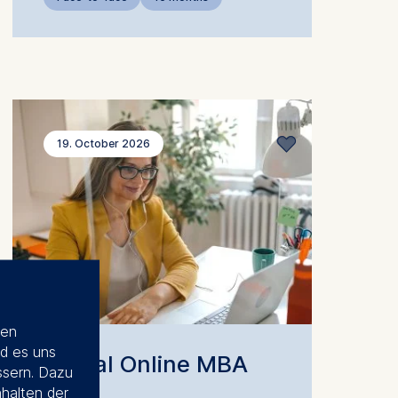
19. October 2026
ien
d es uns
Global Online MBA
ssern. Dazu
nhalten der