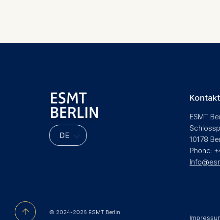
Marketing
Cookies th
Cookies 
Seitennummerierung
Statistics
Cookies th
helps us i
Cookies 
Kontakt
ESMT Ber
Schlossp
10178 Be
Phone: +
Info@es
© 2024-2026 ESMT Berlin
Impressu