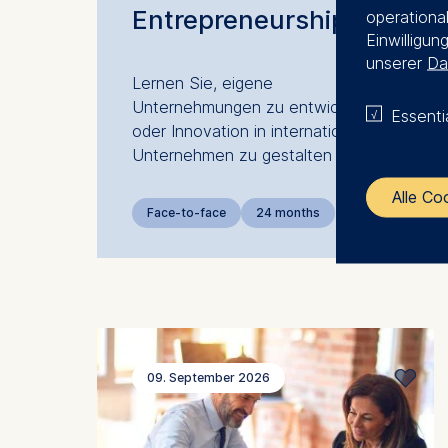
Entrepreneurship
operational
Einwilligun
unserer
Da
Lernen Sie, eigene
Unternehmungen zu entwickeln
Essenti
oder Innovation in internationalen
Unternehmen zu gestalten
Alle Co
Face-to-face
24 months
The control
ESMT Eur
Schlosspla
We use coo
09. September 2026
Analyzi
Improvi