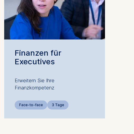
 a
Finanzen für
rest (Art.
Executives
. This can
Erweitern Sie Ihre
. For more
Finanzkompetenz
Face-to-face
3 Tage