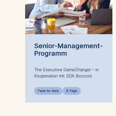
Marketi
The follow
IP addr
Device 
User be
The storag
Senior-Management-
maximum of 
Programm
6(1)(f)) G
You may wi
The Executive GameChanger – in
be done vi
Kooperation mit SDA Bocconi
informatio
Essential
Face-to-face
6 Tage
Cookies tha
Cookies 