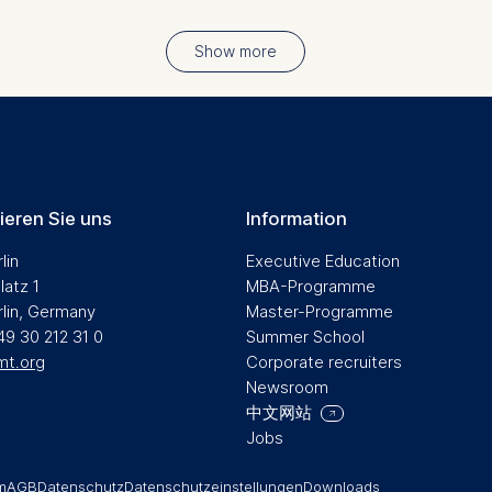
at help us to provide more relevant advertisement banners.
Show more
contained in this category are:
at submit anonymous activity data to analytics software. Th
mprove our website.
contained in this category are:
ieren Sie uns
Information
lin
Executive Education
latz 1
MBA-Programme
rlin, Germany
Master-Programme
49 30 212 31 0
Summer School
mt.org
Corporate recruiters
Newsroom
中文网站
Jobs
m
AGB
Datenschutz
Datenschutzeinstellungen
Downloads