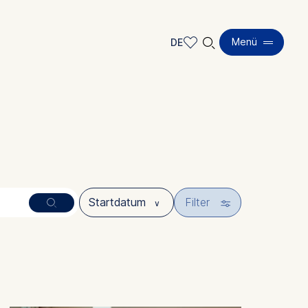
🔍︎
Menü
DE
DE
EN
🎚︎
Filter