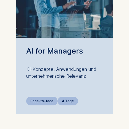
ng and personalized content
ing types of data may be processed:
ess
information
havior
e duration of cookies varies depending on the cookie and is
AI for Managers
24 months. The legal basis for processing is Legitimate Inte
DPR and your consent pursuant to Article 6(1)(a) GDPR.
KI-Konzepte, Anwendungen und
thdraw your consent at any time without providing a reason
unternehmerische Relevanz
a the consent banner available at the bottom of the screen
n, please see our
Privacy Policy
and
Legal Notice
.
Face-to-face
4 Tage
t are required for basic website functionality.
contained in this category are: