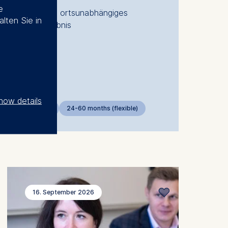
e
Ein völlig ortsunabhängiges
alten Sie in
Lernerlebnis
how details
Online
24-60 months (flexible)
16. September 2026