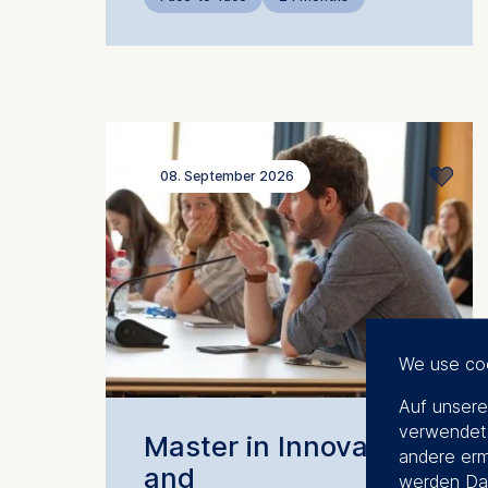
08. September 2026
We use co
Auf unsere
verwendet.
Master in Innovation
andere erm
and
werden Dat