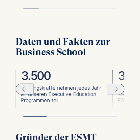
Daten und Fakten zur
Business School
3.500
36.
Führungskräfte nehmen jedes Jahr
Führungsk
an unseren Executive Education
Weiterbi
Programmen teil
ESMT abs
Gründer der ESMT