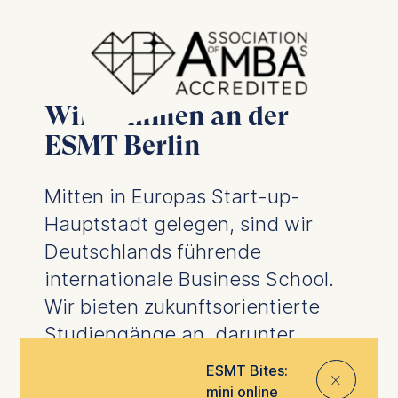
Willkommen an der
ESMT Berlin
Mitten in Europas Start-up-
Hauptstadt gelegen, sind wir
Deutschlands führende
internationale Business School.
Wir bieten zukunftsorientierte
Studiengänge an, darunter
Wirtschaftsabschlüsse
,
ESMT Bites:
⨯
Promotionsprogramme
sowie
mini online