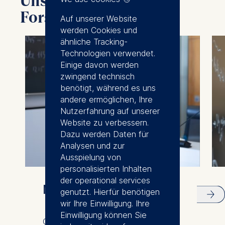
Unsere Lehrkräfte und
Forschung
Auf unserer Website
werden Cookies und
ähnliche Tracking-
Technologien verwendet.
Einige davon werden
zwingend technisch
benötigt, während es uns
andere ermöglichen, Ihre
Nutzerfahrung auf unserer
Website zu verbessern.
Dazu werden Daten für
Analysen und zur
Ausspielung von
personalisierten Inhalten
der operational services
Meet our faculty
genutzt. Hierfür benötigen
wir Ihre Einwilligung. Ihre
Einwilligung können Sie
Our international and diverse faculty