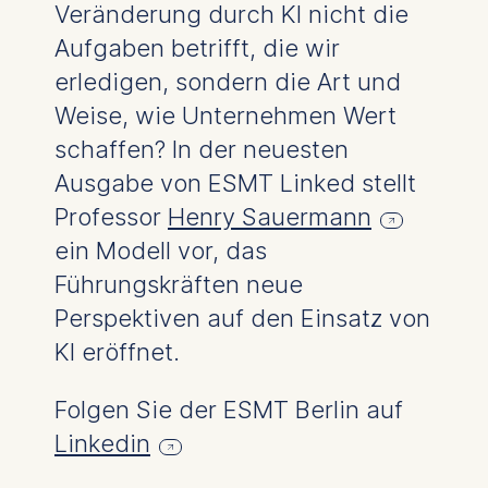
cookies varies depending
Veränderung durch KI nicht die
on the cookie and is a
Aufgaben betrifft, die wir
maximum of 24 months.
The legal basis for
erledigen, sondern die Art und
processing is Legitimate
Weise, wie Unternehmen Wert
Interest (Art. 6(1)(f)) GDPR
schaffen? In der neuesten
and your consent pursuant
to Article 6(1)(a) GDPR.
Ausgabe von ESMT Linked stellt
Professor
Henry Sauermann
You may withdraw your
consent at any time
ein Modell vor, das
without providing a reason.
Führungskräften neue
This can be done via the
Perspektiven auf den Einsatz von
consent banner available at
the bottom of the screen.
KI eröffnet.
For more information,
please see our
Privacy
Folgen Sie der ESMT Berlin auf
Policy
and
Legal Notice
.
Linkedin
Essential