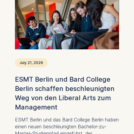
der ESMT strategisch zusammenarbeiten, um
Deutschlands Position als führender Standort
für die Translation wissenschaftlicher
Durchbrüche in wirksame Gesundheitslösungen
weiter zu stärken.
July 21, 2026
ESMT Berlin und Bard College
Berlin schaffen beschleunigten
Weg von den Liberal Arts zum
Management
ESMT Berlin und das Bard College Berlin haben
einen neuen beschleunigten Bachelor-zu-
Master-Studienpfad eingeführt, der