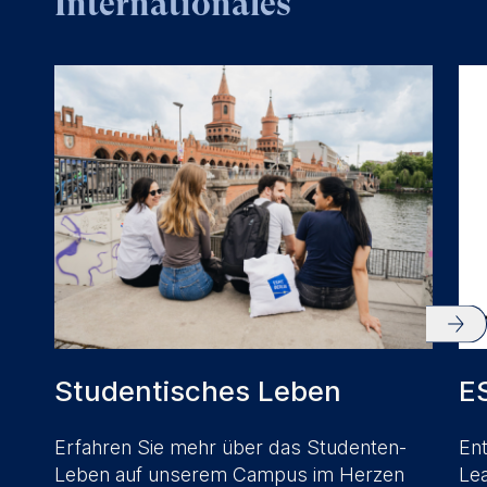
Internationales
website.
Cookies contained in
this category are:
Studentisches Leben
E
Erfahren Sie mehr über das Studenten-
Ent
Leben auf unserem Campus im Herzen
Lea