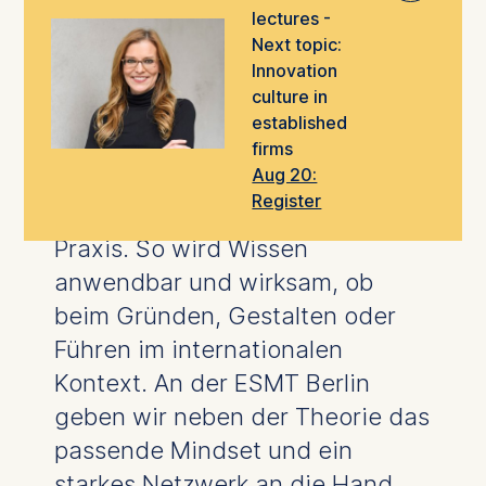
lectures -
maßgeschneiderte
Executive
Next topic:
Education
für den nächsten
Innovation
Karriereschritt.
culture in
established
Unsere international
anerkannte
firms
Aug 20:
Fakultät
verbindet
Register
anspruchsvolle Forschung
und
Praxis. So wird Wissen
anwendbar und wirksam, ob
beim Gründen, Gestalten oder
Führen im internationalen
Kontext. An der ESMT Berlin
geben wir neben der Theorie das
passende Mindset und ein
starkes Netzwerk an die Hand,