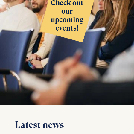
Check out
our
upcoming
events!
Latest news