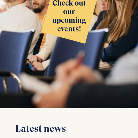
Check out
our
upcoming
events!
Latest news