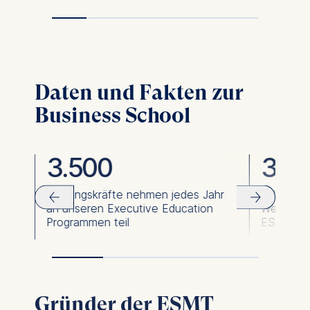
Daten und Fakten zur
Business School
3.500
36.
Führungskräfte nehmen jedes Jahr
Führungsk
an unseren Executive Education
Weiterbi
Programmen teil
ESMT abs
Gründer der ESMT