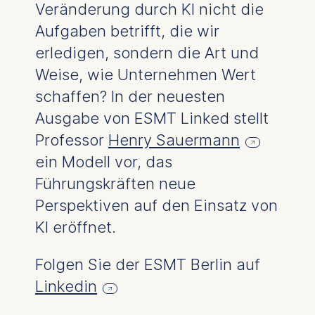
cookies varies depending
Veränderung durch KI nicht die
on the cookie and is a
Aufgaben betrifft, die wir
maximum of 24 months.
The legal basis for
erledigen, sondern die Art und
processing is Legitimate
Weise, wie Unternehmen Wert
Interest (Art. 6(1)(f)) GDPR
schaffen? In der neuesten
and your consent pursuant
to Article 6(1)(a) GDPR.
Ausgabe von ESMT Linked stellt
Professor
Henry Sauermann
You may withdraw your
consent at any time
ein Modell vor, das
without providing a reason.
Führungskräften neue
This can be done via the
Perspektiven auf den Einsatz von
consent banner available at
the bottom of the screen.
KI eröffnet.
For more information,
please see our
Privacy
Folgen Sie der ESMT Berlin auf
Policy
and
Legal Notice
.
Linkedin
Essential