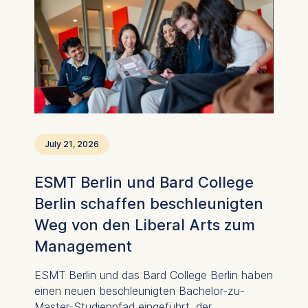
der ESMT strategisch zusammenarbeiten, um
Deutschlands Position als führender Standort
für die Translation wissenschaftlicher
Durchbrüche in wirksame Gesundheitslösungen
weiter zu stärken.
July 21, 2026
ESMT Berlin und Bard College
Berlin schaffen beschleunigten
Weg von den Liberal Arts zum
Management
ESMT Berlin und das Bard College Berlin haben
einen neuen beschleunigten Bachelor-zu-
Master-Studienpfad eingeführt, der