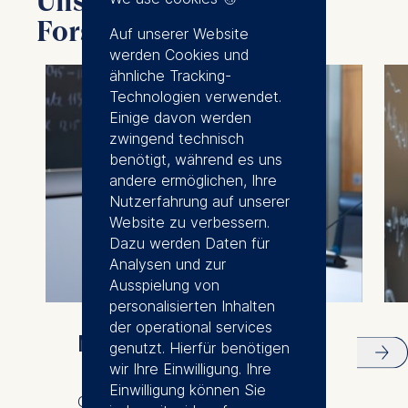
Unsere Lehrkräfte und
Forschung
Auf unserer Website
werden Cookies und
ähnliche Tracking-
Technologien verwendet.
Einige davon werden
zwingend technisch
benötigt, während es uns
andere ermöglichen, Ihre
Nutzerfahrung auf unserer
Website zu verbessern.
Dazu werden Daten für
Analysen und zur
Ausspielung von
personalisierten Inhalten
der operational services
Meet our faculty
genutzt. Hierfür benötigen
wir Ihre Einwilligung. Ihre
Einwilligung können Sie
Our international and diverse faculty