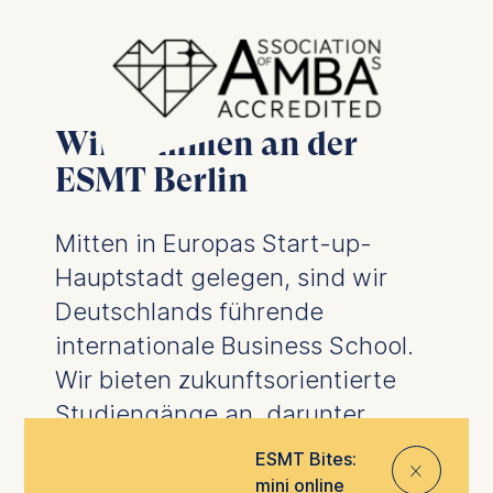
Willkommen an der
ESMT Berlin
Mitten in Europas Start-up-
Hauptstadt gelegen, sind wir
Deutschlands führende
internationale Business School.
Wir bieten zukunftsorientierte
Studiengänge an, darunter
Wirtschaftsabschlüsse
,
ESMT Bites:
⨯
Promotionsprogramme
sowie
mini online