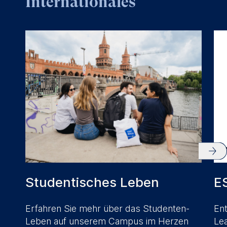
Internationales
website.
Cookies contained in
this category are:
Studentisches Leben
E
Erfahren Sie mehr über das Studenten-
Ent
Leben auf unserem Campus im Herzen
Lea