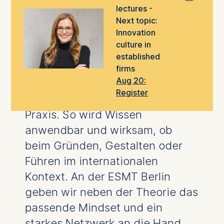
lectures -
maßgeschneiderte
Executive
Next topic:
Education
für den nächsten
Innovation
Karriereschritt.
culture in
established
Unsere international
anerkannte
firms
Aug 20:
Fakultät
verbindet
Register
anspruchsvolle Forschung
und
Praxis. So wird Wissen
anwendbar und wirksam, ob
beim Gründen, Gestalten oder
Führen im internationalen
Kontext. An der ESMT Berlin
geben wir neben der Theorie das
passende Mindset und ein
starkes Netzwerk an die Hand,