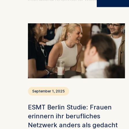
eine Schlüsselrolle an der Schnittstelle von
The control
Technologie, Innovation und
Unternehmertum.
ESMT Eur
Schlosspla
We use coo
Analyzi
Improvi
Marketi
The follow
IP addr
Device 
September 1, 2025
User be
ESMT Berlin Studie: Frauen
The storag
erinnern ihr berufliches
maximum of 
6(1)(f)) G
Netzwerk anders als gedacht