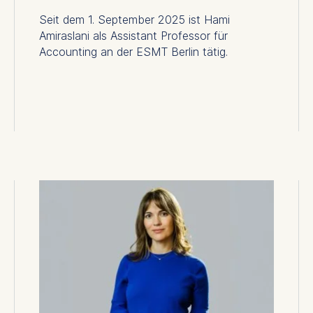
thdraw your consent at any time without providing a reason
Seit dem 1. September 2025 ist Hami
a the consent banner available at the bottom of the screen
Amiraslani als Assistant Professor für
n, please see our
Privacy Policy
and
Legal Notice
.
Accounting an der ESMT Berlin tätig.
t are required for basic website functionality.
contained in this category are:
at help us to provide more relevant advertisement banners.
contained in this category are:
at submit anonymous activity data to analytics software. Th
mprove our website.
contained in this category are: