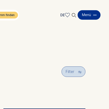
🔍︎
Menü
DE
DE
EN
🎚︎
Filter