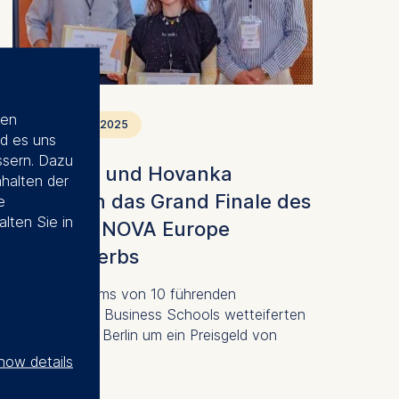
ien
September 8, 2025
d es uns
ssern. Dazu
AcouBatt und Hovanka
nhalten der
gewinnen das Grand Finale des
e
alten Sie in
dritten INNOVA Europe
Wettbewerbs
Start-up-Teams von 10 führenden
europäischen Business Schools wetteiferten
an der ESMT Berlin um ein Preisgeld von
25.000 Euro.
how details