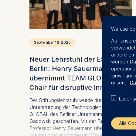
We use co
Auf unsere
September 16, 2025
verwendet.
andere erm
Neuer Lehrstuhl der ESMT
werden Dat
Berlin: Henry Sauermann
operational
Einwilligun
übernimmt TEAM GLOBAL
unserer
Da
Chair für disruptive Innovation
Essenti
Der Stiftungslehrstuhl wurde durch die
Unterstützung der Technologieholding TEAM
GLOBAL des Berliner Unternehmers Lukasz
Gadowski geschaffen. Mit der Berufung von
Alle Co
Professor Henry Sauermann übernimmt ein
international renommierter Wissenschaftler