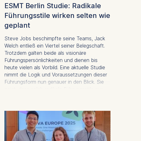
ESMT Berlin Studie: Radikale
Führungsstile wirken selten wie
geplant
Steve Jobs beschimpfte seine Teams, Jack
Welch entließ ein Viertel seiner Belegschaft.
Trotzdem galten beide als visionäre
Führungspersönlichkeiten und dienen bis
heute vielen als Vorbild. Eine aktuelle Studie
nimmt die Logik und Voraussetzungen dieser
Führungsform nun genauer in den Blick. Sie
zeigt, dass solch radikale Führungsstile nur
unter bestimmten Bedingungen funktionieren
und in manchen Fällen mehr Schaden
anrichten als Nutzen stiften.