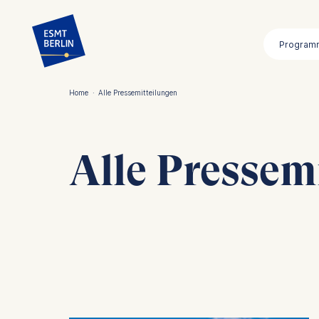
Direkt
zum
Program
Inhalt
Home
·
Alle Pressemitteilungen
Pfadnavigation
Alle Pressem