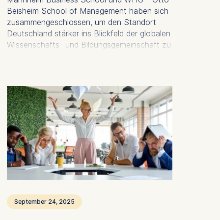
Beisheim School of Management haben sich
zusammengeschlossen, um den Standort
Deutschland stärker ins Blickfeld der globalen
Wissenschafts- und Bildungsgemeinschaft zu
rücken. Deutschland steht für Stabilität,
Demokratie und geistige Offenheit,
besonders im Kontrast zu den sich
wandelnden politischen und
gesellschaftlichen Bedingungen in anderen
Weltregionen. Vor diesem Hintergrund wollen
die drei Hochschulen mit vereinter Stimme
auftreten und das internationale Interesse an
Studium, Forschung und Austausch in
Deutschland gezielt stärken.
September 24, 2025