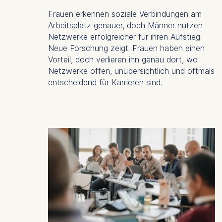
You may wi
Frauen erkennen soziale Verbindungen am
be done vi
Arbeitsplatz genauer, doch Männer nutzen
informatio
Netzwerke erfolgreicher für ihren Aufstieg.
Neue Forschung zeigt: Frauen haben einen
Essential
Vorteil, doch verlieren ihn genau dort, wo
Cookies tha
Netzwerke offen, unübersichtlich und oftmals
Cookies 
entscheidend für Karrieren sind.
Marketing
Cookies th
Cookies 
Statistics
Cookies th
helps us i
Cookies 