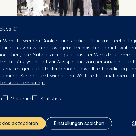
okies
r Website werden Cookies und ähnliche Tracking-Technolog
September 14, 2025
 Einige davon werden zwingend technisch benötigt, währen
öglichen, Ihre Nutzerfahrung auf unserer Website zu verbe
ESMT Berlin eröffnet
en für Analysen und zur Ausspielung von personalisierten I
historischen Mosaik-Brunnen
 services genutzt. Hierfür benötigen wir Ihre Einwilligung. Ihr
g können Sie jederzeit widerrufen. Weitere Informationen erh
von Ortraud Lerch wieder
tenschutzerklärung
.
Nach umfassender Restaurierung wurde am
14. September 2025, am Tag des offenen
al
Marketing
Statistics
Denkmals, die denkmalgeschützte
Brunnenanlage im Garten des ehemaligen
Staatsratsgebäudes der DDR auf dem
S
okies akzeptieren
Einstellungen speichen
Campus der ESMT Berlin wiedereröffnet. Mit
der Instandsetzung erhielt ein zentrales