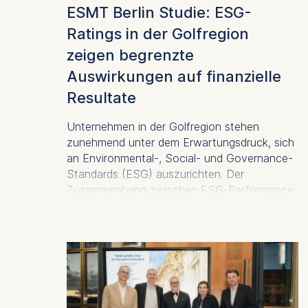
ESMT Berlin Studie: ESG-
Ratings in der Golfregion
zeigen begrenzte
Auswirkungen auf finanzielle
Resultate
Unternehmen in der Golfregion stehen
zunehmend unter dem Erwartungsdruck, sich
an Environmental-, Social- und Governance-
Standards (ESG) auszurichten. Der
Zusammenhang zwischen ESG-Performance
und finanziellen Ergebnissen blieb bisher
jedoch unklar. Eine neue Studie hat
untersucht, ob börsennotierte Unternehmen
in den Mitgliedsstaaten des Golf-
Kooperationsrat (GKR), die hohe ESG-
Ratings erzielen, auch überdurchschnittliche
finanzielle Resultate aufweisen.