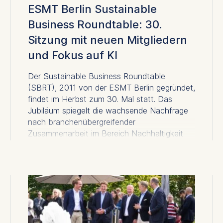
ESMT Berlin Sustainable
Business Roundtable: 30.
Sitzung mit neuen Mitgliedern
und Fokus auf KI
Der Sustainable Business Roundtable
(SBRT), 2011 von der ESMT Berlin gegründet,
findet im Herbst zum 30. Mal statt. Das
Jubiläum spiegelt die wachsende Nachfrage
nach branchenübergreifender
Zusammenarbeit im Bereich Nachhaltigkeit
wider. In der nächsten Sitzung begrüßt das
Format drei neue Mitglieder: RWE, osapiens
und Marcatus QED. Mit ihrer Teilnahme
erweitert sich der inhaltliche Rahmen um
Lösungen in den Bereichen Energie und
Compliance sowie nachhaltige Lieferketten.