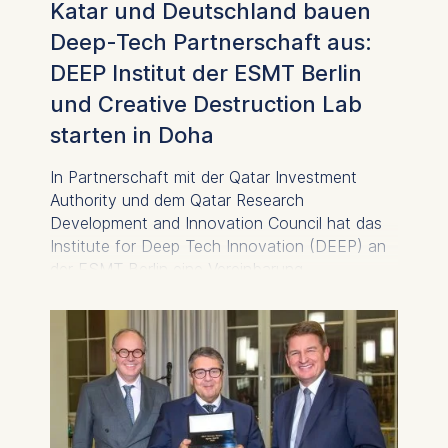
Katar und Deutschland bauen
Deep-Tech Partnerschaft aus:
DEEP Institut der ESMT Berlin
und Creative Destruction Lab
starten in Doha
In Partnerschaft mit der Qatar Investment
Authority und dem Qatar Research
Development and Innovation Council hat das
Institute for Deep Tech Innovation (DEEP) an
der ESMT Berlin eine Vereinbarung
unterzeichnet, die den Ausbau der
internationalen Aktivitäten sowie die Stärkung
der Programme in Berlin und Doha in den
Bereichen Technologietransfer und Innovation
vorsieht.