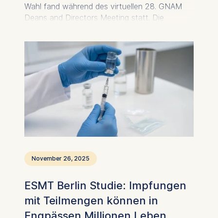
website.
Wahl fand während des virtuellen 28. GNAM
Deans and Directors Meeting statt. Die
Cookies contained in
Wiederwahl hebt die strategische Bedeutung
this category are:
hervor, welche die ESMT innerhalb dieser
globalen Allianz führender Business Schools
einnimmt.
November 26, 2025
ESMT Berlin Studie: Impfungen
mit Teilmengen können in
Engpässen Millionen Leben