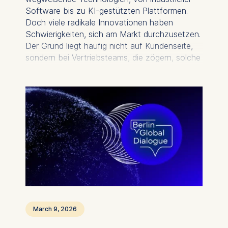
Software bis zu KI-gestützten Plattformen.
Doch viele radikale Innovationen haben
Schwierigkeiten, sich am Markt durchzusetzen.
Der Grund liegt häufig nicht auf Kundenseite,
sondern bei Vertriebsteams, die zögern, solche
Angebote aktiv zu verkaufen. Eine neue Studie
der ESMT Berlin identifiziert dafür eine zentrale
psychologische Ursache: Viele
Vertriebsmitarbeitende fürchten, vor Kunden
das Gesicht zu verlieren.
March 9, 2026