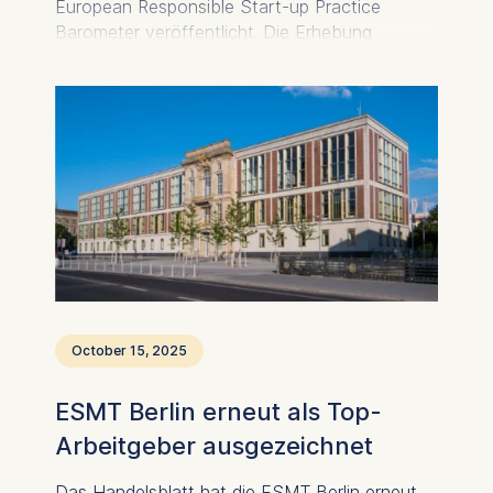
European Responsible Start-up Practice
Barometer veröffentlicht. Die Erhebung
befragte 433 Start-ups aus 13 europäischen
Ländern zwischen Januar und April 2025. Ziel
war es, herauszufinden, wie junge
Unternehmen verantwortungsvolles Handeln in
ihre Geschäftstätigkeit integrieren und was sie
daran hindert, mehr zu tun.
October 15, 2025
ESMT Berlin erneut als Top-
Arbeitgeber ausgezeichnet
Das Handelsblatt hat die ESMT Berlin erneut