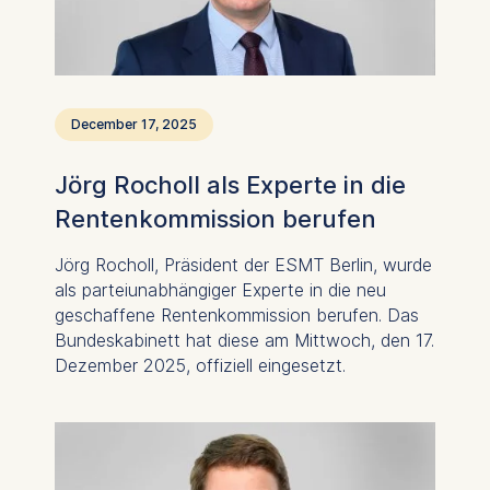
cookies varies depending
on the cookie and is a
maximum of 24 months.
The legal basis for
processing is Legitimate
December 17, 2025
Interest (Art. 6(1)(f)) GDPR
and your consent pursuant
Jörg Rocholl als Experte in die
to Article 6(1)(a) GDPR.
Rentenkommission berufen
You may withdraw your
consent at any time
Jörg Rocholl, Präsident der ESMT Berlin, wurde
without providing a reason.
als parteiunabhängiger Experte in die neu
This can be done via the
geschaffene Rentenkommission berufen. Das
consent banner available at
Bundeskabinett hat diese am Mittwoch, den 17.
the bottom of the screen.
Dezember 2025, offiziell eingesetzt.
For more information,
please see our
Privacy
Policy
and
Legal Notice
.
Essential