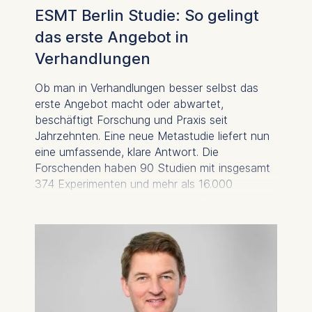
Technology GmbH
ESMT Berlin Studie: So gelingt
Schlossplatz 1, 10178 Berlin,
das erste Angebot in
Germany
Verhandlungen
We use cookies for the
following purposes:
Ob man in Verhandlungen besser selbst das
erste Angebot macht oder abwartet,
Analyzing website
beschäftigt Forschung und Praxis seit
usage
Jahrzehnten. Eine neue Metastudie liefert nun
Improving our services
eine umfassende, klare Antwort. Die
Marketing and
Forschenden haben 90 Studien mit insgesamt
personalized content
374 Experimenten und mehr als 16.000
The following types of data
Teilnehmenden ausgewertet. Ihr Ergebnis: Wer
may be processed:
das erste Angebot macht und dabei gut
vorbereitet ist, erzielt in der Regel das bessere
IP address
Resultat.
Device information
User behavior
The storage duration of