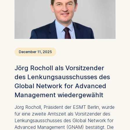
Cookies that are required
for basic website
functionality.
Cookies contained in
this category are:
Marketing
December 11, 2025
Cookies that help us to
provide more relevant
Jörg Rocholl als Vorsitzender
advertisement banners.
des Lenkungsausschusses des
Cookies contained in
this category are:
Global Network for Advanced
Management wiedergewählt
Statistics
Cookies that submit
Jörg Rocholl, Präsident der ESMT Berlin, wurde
anonymous activity data to
für eine zweite Amtszeit als Vorsitzender des
analytics software. This
Lenkungsausschusses des Global Network for
data helps us improve our
Advanced Management (GNAM) bestätigt. Die