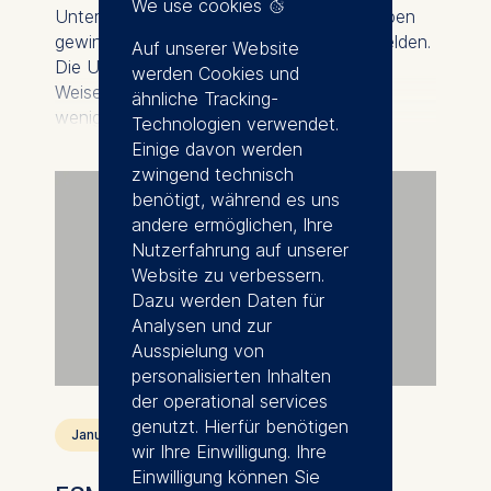
We use cookies
Unterstützung für ihre Ideen von Zielgruppen
gewinnen können, die sich nie zu Wort melden.
Auf unserer Website
Die Untersuchung zeigt, dass die Art und
werden Cookies und
Weise, wie sie in Online-Diskussionen mit
ähnliche Tracking-
wenigen lautstarken Teilnehmenden
Technologien verwendet.
interagieren, maßgeblich prägt, wie das
Einige davon werden
größere, stille Publikum ihre Ideen wahrnimmt
zwingend technisch
und unterstützt.
benötigt, während es uns
andere ermöglichen, Ihre
Nutzerfahrung auf unserer
Website zu verbessern.
Dazu werden Daten für
Analysen und zur
Ausspielung von
personalisierten Inhalten
der operational services
genutzt. Hierfür benötigen
January 5, 2026
wir Ihre Einwilligung. Ihre
Einwilligung können Sie