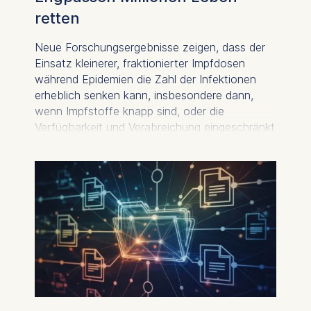
retten
Neue Forschungsergebnisse zeigen, dass der
Einsatz kleinerer, fraktionierter Impfdosen
während Epidemien die Zahl der Infektionen
erheblich senken kann, insbesondere dann,
wenn Impfstoffe knapp sind, oder die
Verfügbarkeit und Verabreichung eingeschränkt
ist. Erstmals wird ein analytischer Rahmen
bereitgestellt, um zu bestimmen, wann und in
welchem Umfang Impfdosen geteilt werden
sollten, um Infektionen wirksam zu reduzieren
und den Nutzen für die öffentliche Gesundheit
zu maximieren.